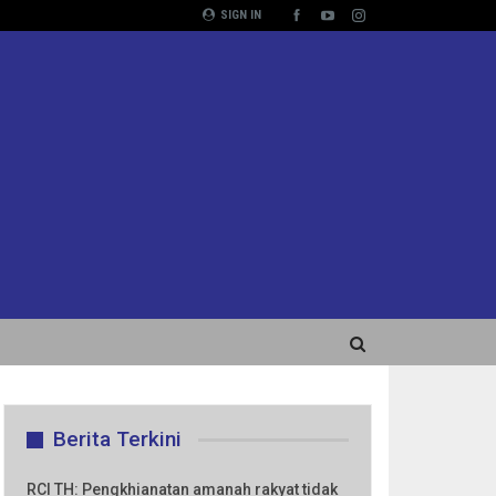
SIGN IN
Berita Terkini
RCI TH: Pengkhianatan amanah rakyat tidak