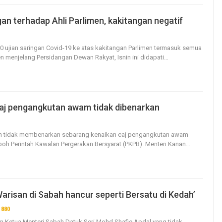
gan terhadap Ahli Parlimen, kakitangan negatif
119
0
50 ujian saringan Covid-19 ke atas kakitangan Parlimen termasuk semua
en menjelang Persidangan Dewan Rakyat, Isnin ini didapati
…
aj pengangkutan awam tidak dibenarkan
168
0
an tidak membenarkan sebarang kenaikan caj pengangkutan awam
oh Perintah Kawalan Pergerakan Bersyarat (PKPB).
Menteri Kanan
…
Warisan di Sabah hancur seperti Bersatu di Kedah’
880
0
an Ketua Menteri Sabah Datuk Seri Mohd Shafie Apdal yang tidak