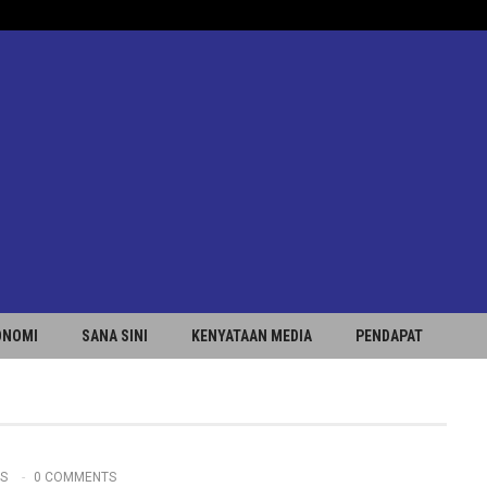
ONOMI
SANA SINI
KENYATAAN MEDIA
PENDAPAT
TS
0 COMMENTS