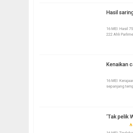
Hasil sarin
16, May 2020
16 MEI: Hasil 7
222 Ahli Parlim
Kenaikan c
16, May 2020
16 MEI: Keraja
sepanjang temp
‘Tak pelik 
16, May 2020
16 MEI: Tindak