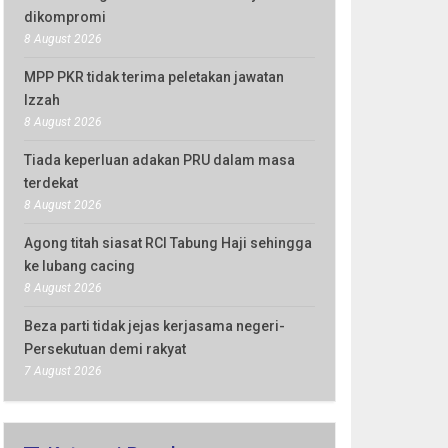
dikompromi
8 August 2026
MPP PKR tidak terima peletakan jawatan
Izzah
8 August 2026
Tiada keperluan adakan PRU dalam masa
terdekat
8 August 2026
Agong titah siasat RCI Tabung Haji sehingga
ke lubang cacing
8 August 2026
Beza parti tidak jejas kerjasama negeri-
Persekutuan demi rakyat
7 August 2026