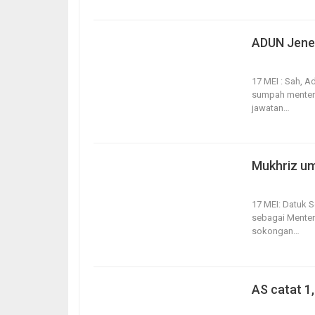
ADUN Jener
17, May 2020
17 MEI : Sah, 
sumpah menteri
jawatan
…
Mukhriz u
17, May 2020
17 MEI: Datuk 
sebagai Menter
sokongan
…
AS catat 1
17, May 2020