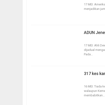
17 MEI: Amerika
menjadikan jum
ADUN Jener
17, May 2020
17 MEI: Ahli D
dijadual menga
Pada
…
317 kes ka
16, May 2020
16 MEI: Tiada 
walaupun Kemen
membabitkan
…