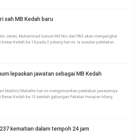
i sah MB Kedah baru
300
0
Adun Jeneri, Muhammad Sanusi Md Nor dari PAS akan mengangkat
 besar Kedah ke-14 pada 2 petang hari ini.
Ia susulan peletakan
mum lepaskan jawatan sebagai MB Kedah
399
0
Seri Mukhriz Mahathir hari ini mengumumkan peletakan jawatannya
i Besar Kedah ke-13 setelah gabungan Pakatan Harapan hilang
,237 kematian dalam tempoh 24 jam
91
0