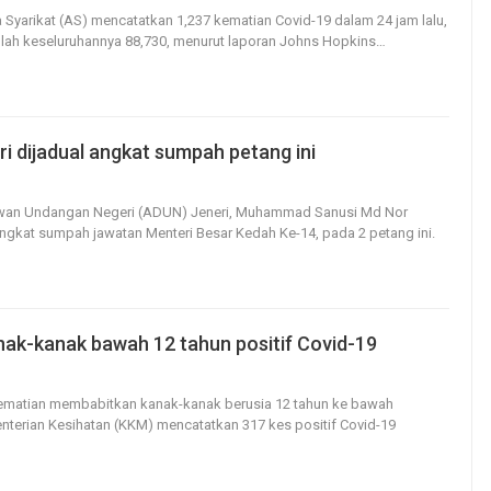
 Syarikat (AS) mencatatkan 1,237 kematian Covid-19 dalam 24 jam lalu,
lah keseluruhannya 88,730, menurut laporan Johns Hopkins
…
i dijadual angkat sumpah petang ini
205
0
ewan Undangan Negeri (ADUN) Jeneri, Muhammad Sanusi Md Nor
ngkat sumpah jawatan Menteri Besar Kedah Ke-14, pada 2 petang ini.
nak-kanak bawah 12 tahun positif Covid-19
204
0
kematian membabitkan kanak-kanak berusia 12 tahun ke bawah
terian Kesihatan (KKM) mencatatkan 317 kes positif Covid-19