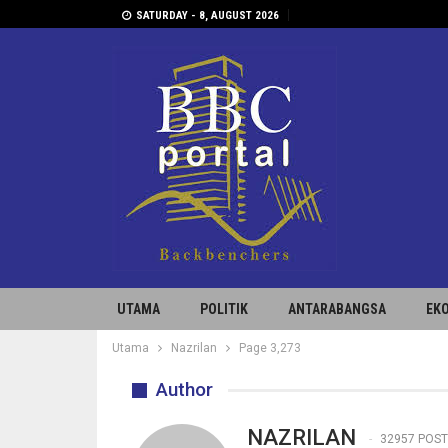
SATURDAY - 8, AUGUST 2026
UTAMA
POLITIK
ANTARABANGSA
EK
Utama
Nazrilan
Page 3,273
Author
NAZRILAN
32957 POS