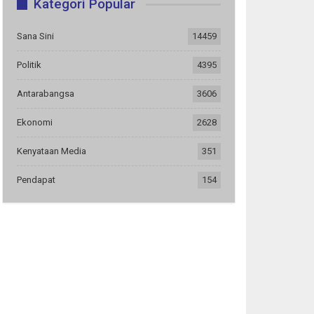
Kategori Popular
Sana Sini
14459
Politik
4395
Antarabangsa
3606
Ekonomi
2628
Kenyataan Media
351
Pendapat
154