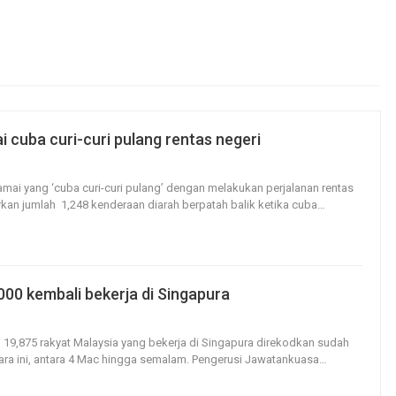
i cuba curi-curi pulang rentas negeri
121
0
amai yang ‘cuba curi-curi pulang’ dengan melakukan perjalanan rentas
kan jumlah 1,248 kenderaan diarah berpatah balik ketika cuba
…
000 kembali bekerja di Singapura
64
0
 19,875 rakyat Malaysia yang bekerja di Singapura direkodkan sudah
ara ini, antara 4 Mac hingga semalam.
Pengerusi Jawatankuasa
…