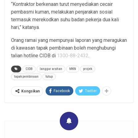
“Kontraktor berkenaan turut menyediakan cecair
pembasmi kuman, melakukan penjarakan sosial
termasuk merekodkan suhu badan pekerja dua kali
hari,” katanya.
Orang ramai yang mempunyai laporan yang meragukan
di kawasan tapak pembinaan boleh menghubungi
talian hotline CIDB di
1300-88-2432
.
CIDB
langgar arahan
MKN
projek
tapak pembinaan
tutup
Facebook
Twitter
Kongsikan