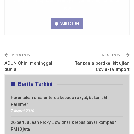
Get real time updates directly on you device, subscribe
now.
Subscribe
PREV POST
NEXT POST
ADUN Chini meninggal
Tanzania pertikai kit ujian
dunia
Covid-19 import
Berita Terkini
Peruntukan disalur terus kepada rakyat, bukan ahli
Parlimen
7 August 2026
26 pertuduhan Nicky Liow ditarik lepas bayar kompaun
RM10 juta