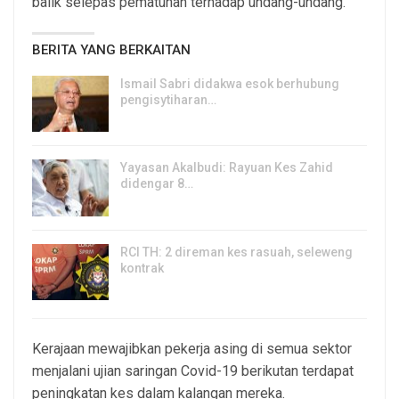
balik selepas pematuhan terhadap undang-undang.
BERITA YANG BERKAITAN
Ismail Sabri didakwa esok berhubung
pengisytiharan…
6, Aug 2026
Yayasan Akalbudi: Rayuan Kes Zahid
didengar 8…
5, Aug 2026
RCI TH: 2 direman kes rasuah, seleweng
kontrak
4, Aug 2026
Kerajaan mewajibkan pekerja asing di semua sektor
menjalani ujian saringan Covid-19 berikutan terdapat
peningkatan kes dalam kalangan mereka.