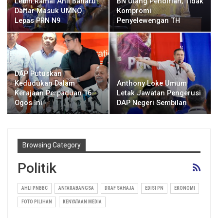
Lebih Ramai Ahli Baharu
BN Ulang Pendirian, Tidak
Daftar Masuk UMNO
Kompromi
Lepas PRN N9
Penyelewengan TH
DAP Putuskan
Kedudukan Dalam
Anthony Loke Umum
Kerajaan Perpaduan 16
Letak Jawatan Pengerusi
Ogos Ini
DAP Negeri Sembilan
Browsing Category
Politik
AHLI PNBBC
ANTARABANGSA
DRAF SAHAJA
EDISI PN
EKONOMI
FOTO PILIHAN
KENYATAAN MEDIA