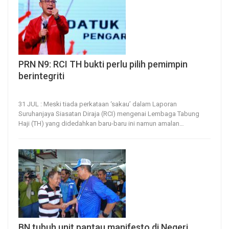
PRN N9: RCI TH bukti perlu pilih pemimpin
berintegriti
31, Jul 2026
40
0
31 JUL : Meski tiada perkataan ‘sakau’ dalam Laporan
Suruhanjaya Siasatan Diraja (RCI) mengenai Lembaga Tabung
Haji (TH) yang didedahkan baru-baru ini namun amalan
…
BN tubuh unit pantau manifesto di Negeri