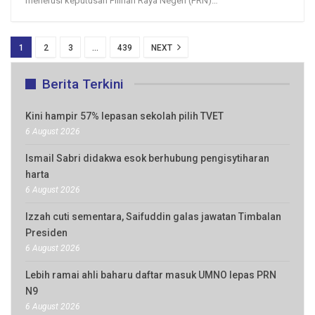
menerusi keputusan Pilihan Raya Negeri (PRN)
…
1
2
3
…
439
NEXT
Berita Terkini
Kini hampir 57% lepasan sekolah pilih TVET
6 August 2026
Ismail Sabri didakwa esok berhubung pengisytiharan
harta
6 August 2026
Izzah cuti sementara, Saifuddin galas jawatan Timbalan
Presiden
6 August 2026
Lebih ramai ahli baharu daftar masuk UMNO lepas PRN
N9
6 August 2026