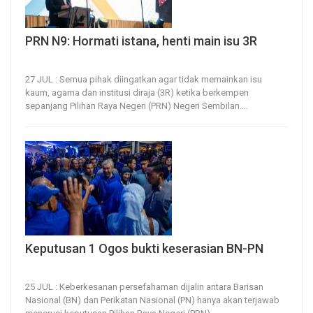
PRN N9: Hormati istana, henti main isu 3R
27, Jul 2026
19
0
27 JUL : Semua pihak diingatkan agar tidak memainkan isu
kaum, agama dan institusi diraja (3R) ketika berkempen
sepanjang Pilihan Raya Negeri (PRN) Negeri Sembilan.
…
Keputusan 1 Ogos bukti keserasian BN-PN
25, Jul 2026
18
0
25 JUL : Keberkesanan persefahaman dijalin antara Barisan
Nasional (BN) dan Perikatan Nasional (PN) hanya akan terjawab