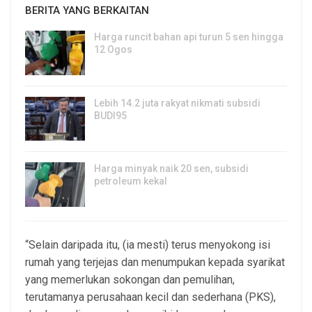
BERITA YANG BERKAITAN
Harga runcit bahan api turun 5 sen hingga
12 Ogos
5, Aug 2026
Lebih 14.2 juta rakyat nikmati subsidi
BUDI95
3, Aug 2026
Harga minyak naik 20 sen, subsidi
petroleum kekal
29, Jul 2026
“Selain daripada itu, (ia mesti) terus menyokong isi
rumah yang terjejas dan menumpukan kepada syarikat
yang memerlukan sokongan dan pemulihan,
terutamanya perusahaan kecil dan sederhana (PKS),