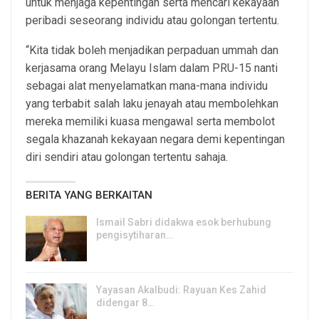
untuk menjaga kepentingan serta mencari kekayaan
peribadi seseorang individu atau golongan tertentu.
“Kita tidak boleh menjadikan perpaduan ummah dan
kerjasama orang Melayu Islam dalam PRU-15 nanti
sebagai alat menyelamatkan mana-mana individu
yang terbabit salah laku jenayah atau membolehkan
mereka memiliki kuasa mengawal serta membolot
segala khazanah kekayaan negara demi kepentingan
diri sendiri atau golongan tertentu sahaja.
BERITA YANG BERKAITAN
Ismail Sabri didakwa esok berhubung
pengisytiharan…
6, Aug 2026
Yayasan Akalbudi: Rayuan Kes Zahid
didengar 8…
5, Aug 2026