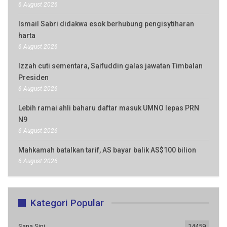
6 August 2026
Ismail Sabri didakwa esok berhubung pengisytiharan
harta
6 August 2026
Izzah cuti sementara, Saifuddin galas jawatan Timbalan
Presiden
6 August 2026
Lebih ramai ahli baharu daftar masuk UMNO lepas PRN
N9
6 August 2026
Mahkamah batalkan tarif, AS bayar balik AS$100 bilion
6 August 2026
Kategori Popular
Sana Sini
14459