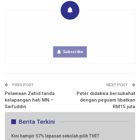
Get real time updates directly on you device, subscribe
now.
Subscribe
PREV POST
NEXT POST
Pelawaan Zahid tanda
Peter didakwa bersubahat
kelapangan hati MN –
dengan peguam libatkan
Saifuddin
RM15 juta
Berita Terkini
Kini hampir 57% lepasan sekolah pilih TVET