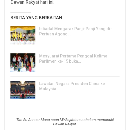
Dewan Rakyat hari ini.
BERITA YANG BERKAITAN
Istiadat Mengarak Panji-Panji Yang di-
Pertuan Agong…
5, Jun 2026
Mesyuarat Pertama Penggal Kelima
Parlimen ke-15 buka…
19, Jan 2026
Lawatan Negara Presiden China ke
Malaysia
16, Apr 2025
Tan Sri Annuar Musa scan MYSejahtera sebelum memasuki
Dewan Rakyat.