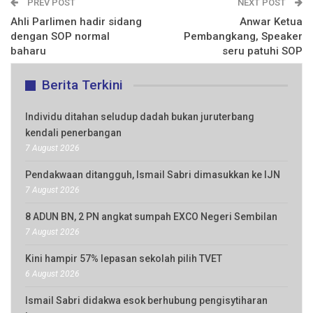
PREV POST
NEXT POST
Ahli Parlimen hadir sidang
Anwar Ketua
dengan SOP normal
Pembangkang, Speaker
baharu
seru patuhi SOP
Berita Terkini
Individu ditahan seludup dadah bukan juruterbang
kendali penerbangan
7 August 2026
Pendakwaan ditangguh, Ismail Sabri dimasukkan ke IJN
7 August 2026
8 ADUN BN, 2 PN angkat sumpah EXCO Negeri Sembilan
7 August 2026
Kini hampir 57% lepasan sekolah pilih TVET
6 August 2026
Ismail Sabri didakwa esok berhubung pengisytiharan