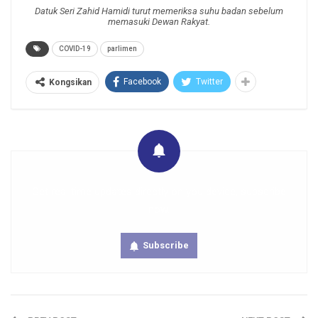
Datuk Seri Zahid Hamidi turut memeriksa suhu badan sebelum
memasuki Dewan Rakyat.
COVID-19
parlimen
Facebook
Twitter
Kongsikan
Get real time updates directly on you device, subscribe
now.
Subscribe