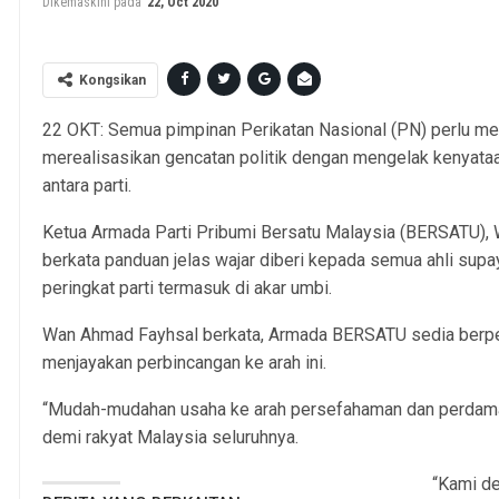
Dikemaskini pada
22, Oct 2020
Kongsikan
22 OKT: Semua pimpinan Perikatan Nasional (PN) perlu me
merealisasikan gencatan politik dengan mengelak kenyat
antara parti.
Ketua Armada Parti Pribumi Bersatu Malaysia (BERSATU)
berkata panduan jelas wajar diberi kepada semua ahli sup
peringkat parti termasuk di akar umbi.
Wan Ahmad Fayhsal berkata, Armada BERSATU sedia berper
menjayakan perbincangan ke arah ini.
“Mudah-mudahan usaha ke arah persefahaman dan perdamaia
demi rakyat Malaysia seluruhnya.
“Kami d