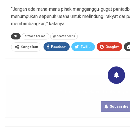
“Jangan ada mana-mana pihak mengganggu-gugat pentadbi
menumpukan sepenuh usaha untuk melindungi rakyat darip
membimbangkan,” katanya.
armada bersatu
gencatan politik
Facebook
Twitter
Google+
Kongsikan
Get real time updates directly on you
Subscribe