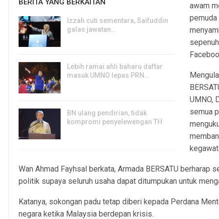
BERITA YANG BERKAITAN
awam me
pemuda p
Izzah cuti sementara, Saifuddin
galas jawatan…
menyambu
6, Aug 2026
sepenuh 
Facebook 
Lebih ramai ahli baharu daftar
Mengulas
masuk UMNO lepas PRN…
BERSATU
6, Aug 2026
UMNO, D
semua pi
BN ulang pendirian, tidak
kompromi penyelewengan TH
menguku
6, Aug 2026
membant
kegawat
Wan Ahmad Fayhsal berkata, Armada BERSATU berharap se
politik supaya seluruh usaha dapat ditumpukan untuk me
Katanya, sokongan padu tetap diberi kepada Perdana Menter
negara ketika Malaysia berdepan krisis.