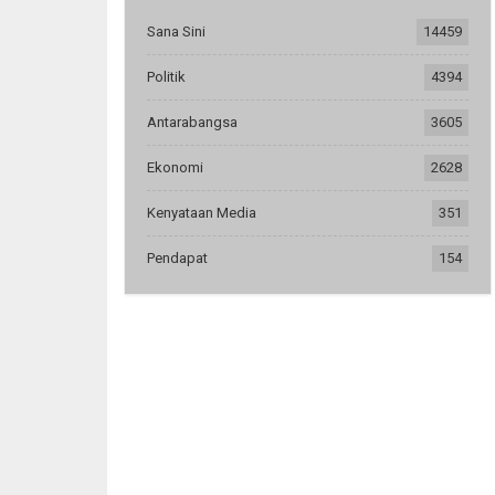
Sana Sini
14459
Politik
4394
Antarabangsa
3605
Ekonomi
2628
Kenyataan Media
351
Pendapat
154