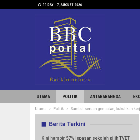
FRIDAY - 7, AUGUST 2026
UTAMA
POLITIK
ANTARABANGSA
EK
Utama
Politik
Sambut seruan gencatan, kukuhkan ke
Berita Terkini
Kini hampir 57% lepasan sekolah pilih TVET