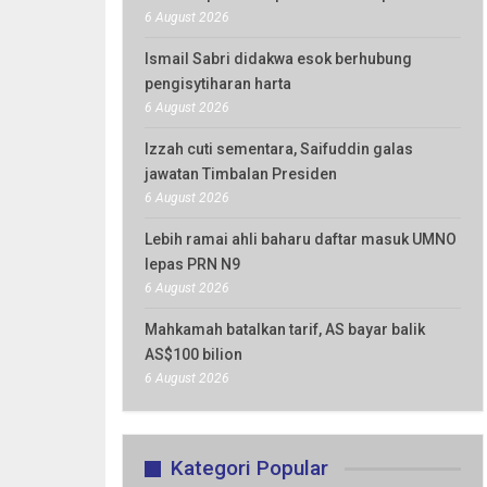
6 August 2026
Ismail Sabri didakwa esok berhubung
pengisytiharan harta
6 August 2026
Izzah cuti sementara, Saifuddin galas
jawatan Timbalan Presiden
6 August 2026
Lebih ramai ahli baharu daftar masuk UMNO
lepas PRN N9
6 August 2026
Mahkamah batalkan tarif, AS bayar balik
AS$100 bilion
6 August 2026
Kategori Popular