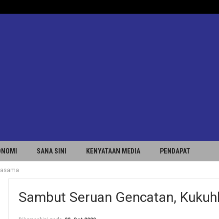
ONOMI
SANA SINI
KENYATAAN MEDIA
PENDAPAT
rjasama
Sambut Seruan Gencatan, Kukuh