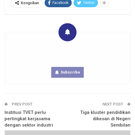
Facebook
Twitter
Kongsikan
Get real time updates directly on you device, subscribe
now.
Subscribe
PREV POST
NEXT POST
Institusi TVET perlu
Tiga kluster pendidikan
pertingkat kerjasama
dikesan di Negeri
dengan sektor industri
Sembilan