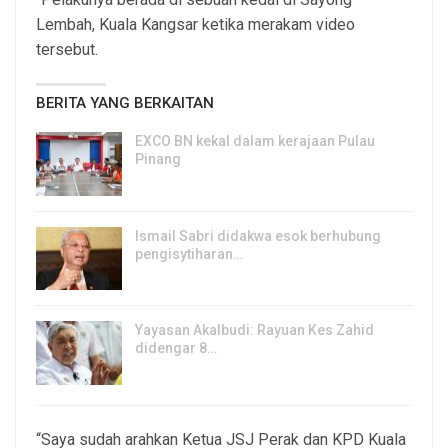
Lembah, Kuala Kangsar ketika merakam video
tersebut.
BERITA YANG BERKAITAN
EXCO BN kekal dalam kerajaan Pulau
Pinang
8, Aug 2026
Ismail Sabri didakwa esok berhubung
pengisytiharan…
6, Aug 2026
Yayasan Akalbudi: Rayuan Kes Zahid
didengar 8…
5, Aug 2026
“Saya sudah arahkan Ketua JSJ Perak dan KPD Kuala