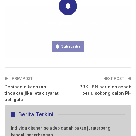
Get real time updates directly on you device, subscribe
now.
Subscribe
PREV POST
NEXT POST
Peniaga dikenakan
PRK : BN perjelas sebab
tindakan jika letak syarat
perlu sokong calon PH
beli gula
Berita Terkini
Individu ditahan seludup dadah bukan juruterbang
kendali penerbangan