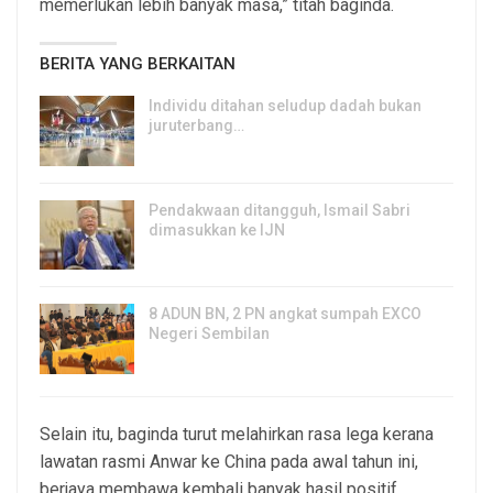
memerlukan lebih banyak masa,” titah baginda.
BERITA YANG BERKAITAN
Individu ditahan seludup dadah bukan
juruterbang…
7, Aug 2026
Pendakwaan ditangguh, Ismail Sabri
dimasukkan ke IJN
7, Aug 2026
8 ADUN BN, 2 PN angkat sumpah EXCO
Negeri Sembilan
7, Aug 2026
Selain itu, baginda turut melahirkan rasa lega kerana
lawatan rasmi Anwar ke China pada awal tahun ini,
berjaya membawa kembali banyak hasil positif