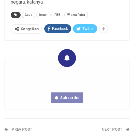
negara, katanya.
Gaza
Israel
PBB
Wisma Putra
Facebook
Twitter
Kongsikan
Get real time updates directly on you device, subscribe
now.
Subscribe
PREV POST
NEXT POST