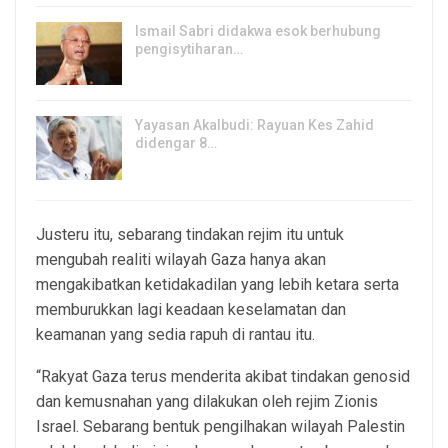
Ismail Sabri didakwa esok berhubung
pengisytiharan…
6, Aug 2026
Yayasan Akalbudi: Rayuan Kes Zahid
didengar 8…
5, Aug 2026
Justeru itu, sebarang tindakan rejim itu untuk
mengubah realiti wilayah Gaza hanya akan
mengakibatkan ketidakadilan yang lebih ketara serta
memburukkan lagi keadaan keselamatan dan
keamanan yang sedia rapuh di rantau itu.
“Rakyat Gaza terus menderita akibat tindakan genosid
dan kemusnahan yang dilakukan oleh rejim Zionis
Israel. Sebarang bentuk pengilhakan wilayah Palestin