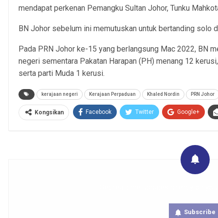
mendapat perkenan Pemangku Sultan Johor, Tunku Mahkota
BN Johor sebelum ini memutuskan untuk bertanding solo di
Pada PRN Johor ke-15 yang berlangsung Mac 2022, BN me
negeri sementara Pakatan Harapan (PH) menang 12 kerusi,
serta parti Muda 1 kerusi.
kerajaan negeri
Kerajaan Perpaduan
Khaled Nordin
PRN Johor
Facebook
Twitter
Google+
Kongsikan
Get real time updates directly on you
Subscribe