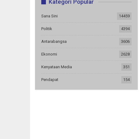
Kategori Popular
Sana Sini
14459
Politik
4394
Antarabangsa
3606
Ekonomi
2628
Kenyataan Media
351
Pendapat
154