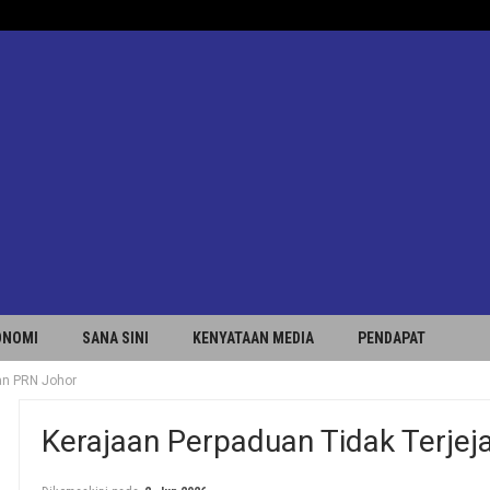
ONOMI
SANA SINI
KENYATAAN MEDIA
PENDAPAT
an PRN Johor
Kerajaan Perpaduan Tidak Terje