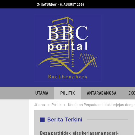
SATURDAY - 8, AUGUST 2026
UTAMA
POLITIK
ANTARABANGSA
EK
Utama
Politik
Kerajaan Perpaduan tidak terjejas deng
Berita Terkini
Beza parti tidak jejas kerjasama negeri-