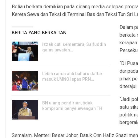
Beliau berkata demikian pada sidang media selepas pro
Kereta Sewa dan Teksi di Terminal Bas dan Teksi Tun Sri Lan
Dalam pa
BERITA YANG BERKAITAN
berkata 
kerajaan
Izzah cuti sementara, Saifuddin
galas jawatan…
Persekut
6, Aug 2026
“Di Pusa
daripada
Lebih ramai ahli baharu daftar
pihak pe
masuk UMNO lepas PRN…
diteraju
6, Aug 2026
“Jadi p
BN ulang pendirian, tidak
satu si
kompromi penyelewengan TH
politik
6, Aug 2026
bergerak
Semalam, Menteri Besar Johor, Datuk Onn Hafiz Ghazi 