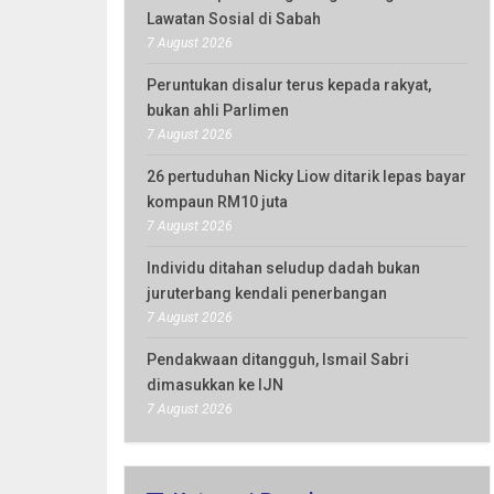
Lawatan Sosial di Sabah
7 August 2026
Peruntukan disalur terus kepada rakyat,
bukan ahli Parlimen
7 August 2026
26 pertuduhan Nicky Liow ditarik lepas bayar
kompaun RM10 juta
7 August 2026
Individu ditahan seludup dadah bukan
juruterbang kendali penerbangan
7 August 2026
Pendakwaan ditangguh, Ismail Sabri
dimasukkan ke IJN
7 August 2026