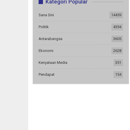
Kategori Popular
Sana Sini
14459
Politik
4394
Antarabangsa
3605
Ekonomi
2628
Kenyataan Media
351
Pendapat
154