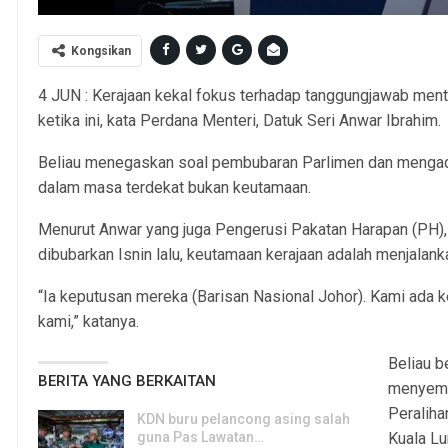
Kongsikan
4 JUN : Kerajaan kekal fokus terhadap tanggungjawab men
ketika ini, kata Perdana Menteri, Datuk Seri Anwar Ibrahim.
Beliau menegaskan soal pembubaran Parlimen dan menga
dalam masa terdekat bukan keutamaan.
Menurut Anwar yang juga Pengerusi Pakatan Harapan (PH
dibubarkan Isnin lalu, keutamaan kerajaan adalah menjalan
“Ia keputusan mereka (Barisan Nasional Johor). Kami ada
kami,” katanya.
Beliau b
BERITA YANG BERKAITAN
menyemp
Peralih
KDN buru pelancong asing salah
guna Pas Lawatan…
Kuala Lu