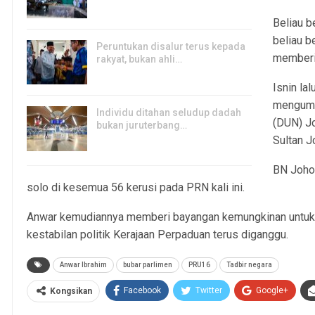
7, Aug 2026
Beliau b
beliau 
Peruntukan disalur terus kepada
memberi
rakyat, bukan ahli…
7, Aug 2026
Isnin la
mengumu
Individu ditahan seludup dadah
(DUN) J
bukan juruterbang…
Sultan J
7, Aug 2026
BN Joho
solo di kesemua 56 kerusi pada PRN kali ini.
Anwar kemudiannya memberi bayangan kemungkinan untuk 
kestabilan politik Kerajaan Perpaduan terus diganggu.
Anwar Ibrahim
bubar parlimen
PRU16
Tadbir negara
Facebook
Twitter
Google+
Kongsikan