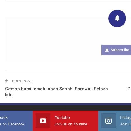
Get real time updates directly on you
Subscribe
PREV POST
Gempa bumi lemah landa Sabah, Sarawak Selasa
P
lalu
book
Youtube
Insta
us on Facebook
Join us on Youtube
Join u