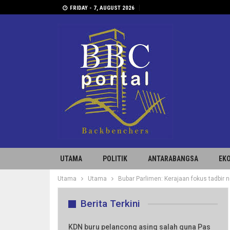
FRIDAY - 7, AUGUST 2026
UTAMA
POLITIK
ANTARABANGSA
EK
Utama
Utama
Bubar Parlimen: Kerajaan fokus tadbir 
Berita Terkini
KDN buru pelancong asing salah guna Pas