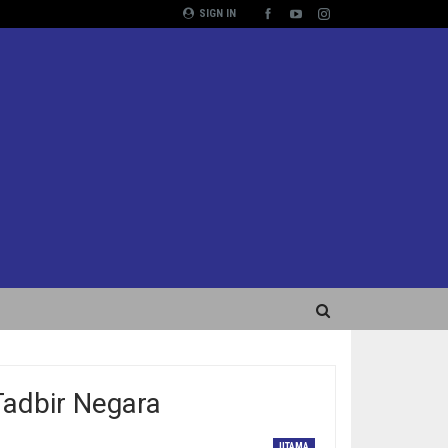
SIGN IN
Tadbir Negara
UTAMA