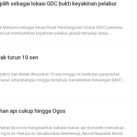
pilih sebagai lokasi GDC bukti keyakinan pelabur
3
0
han Malaysia sebagai lokasi Pusat Pembangunan Global (GDC) pertama
ational membuktikan keyakinan pelabur global terhadap dasar,
…
ak turun 10 sen
16
0
petrol dan diesel diturunkan 10 sen minggu ini berikutan penyusutan
asaran antarabangsa minggu terdahulu.
Kementerian Kewangan (MoF)
…
han api cukup hingga Ogos
15
0
nterian Ekonomi mengesahkan bekalan bahan api domestik mencukupi
 Ogos ini.
Perkara itu dimaklumkan Menterinya, Akmal Nasrullah Mohd
…