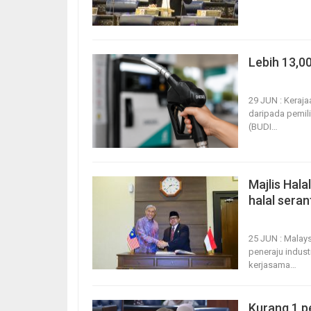
Lebih 13,0
29, Jun 2026
29 JUN : Keraj
daripada pemili
(BUDI
…
Majlis Hal
halal sera
25, Jun 2026
25 JUN : Malay
peneraju indus
kerjasama
…
Kurang 1 p