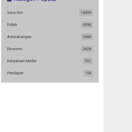
Sana Sini
14459
Politik
4395
Antarabangsa
3606
Ekonomi
2628
Kenyataan Media
351
Pendapat
154