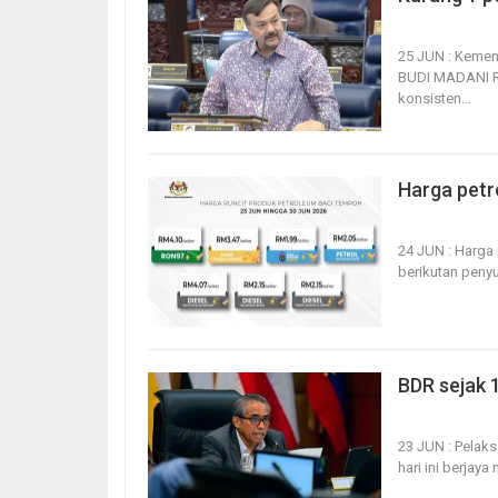
25, Jun 2026
25 JUN : Keme
BUDI MADANI RO
konsisten
…
Harga petro
24, Jun 2026
24 JUN : Harga 
berikutan peny
BDR sejak 1
23, Jun 2026
23 JUN : Pelaks
hari ini berjay