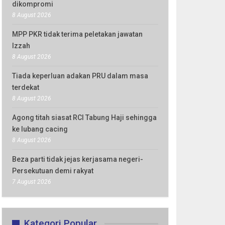
dikompromi
8 August 2026
MPP PKR tidak terima peletakan jawatan
Izzah
8 August 2026
Tiada keperluan adakan PRU dalam masa
terdekat
8 August 2026
Agong titah siasat RCI Tabung Haji sehingga
ke lubang cacing
8 August 2026
Beza parti tidak jejas kerjasama negeri-
Persekutuan demi rakyat
7 August 2026
Kategori Popular