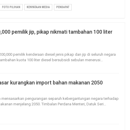
FOTO PILIHAN
KENYATAAN MEDIA
PENDAPAT
000 pemilik jip, pikap nikmati tambahan 100 liter
7
0
200,000 pemilik kenderaan diesel jenis pikap dan jip di seluruh negara
tambahan kuota 100 liter diesel bersubsidi sebulan menerusi
…
asar kurangkan import bahan makanan 2050
7
0
an mensasarkan pengurangan separuh kebergantungan negara terhadap
makanan menjelang 2050.
Timbalan Perdana Menteri, Datuk Seri
…