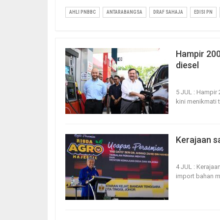
AHLI PNBBC
ANTARABANGSA
DRAF SAHAJA
EDISI PN
Hampir 200,
diesel
6, Jul 2026
2
5 JUL : Hampir 
kini menikmati 
Kerajaan s
4, Jul 2026
1
4 JUL : Keraja
import bahan 