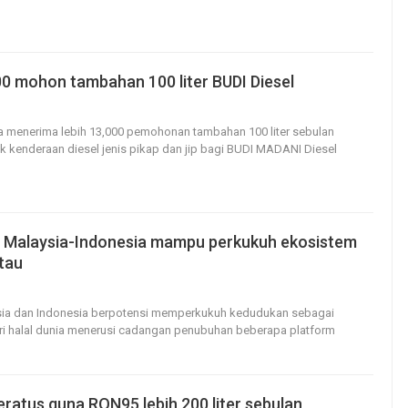
00 mohon tambahan 100 liter BUDI Diesel
26
0
aa menerima lebih 13,000 pemohonan tambahan 100 liter sebulan
k kenderaan diesel jenis pikap dan jip bagi BUDI MADANI Diesel
al Malaysia-Indonesia mampu perkukuh ekosistem
ntau
14
0
sia dan Indonesia berpotensi memperkukuh kedudukan sebagai
tri halal dunia menerusi cadangan penubuhan beberapa platform
eratus guna RON95 lebih 200 liter sebulan