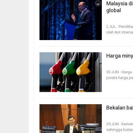
Malaysia di
global
1, Jul 2026
1
2 JUL : Pemili
oleh Ant Intern
Harga miny
30, Jun 2026
30 JUN : Harga 
purata harga p
Bekalan ba
29, Jun 2026
29 JUN : Keme
sehingga bulan