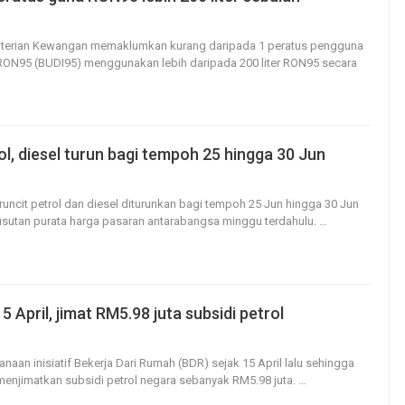
15
0
nterian Kewangan memaklumkan kurang daripada 1 peratus pengguna
N95 (BUDI95) menggunakan lebih daripada 200 liter RON95 secara
l, diesel turun bagi tempoh 25 hingga 30 Jun
20
0
runcit petrol dan diesel diturunkan bagi tempoh 25 Jun hingga 30 Jun
usutan purata harga pasaran antarabangsa minggu terdahulu.
…
5 April, jimat RM5.98 juta subsidi petrol
20
0
anaan inisiatif Bekerja Dari Rumah (BDR) sejak 15 April lalu sehingga
a menjimatkan subsidi petrol negara sebanyak RM5.98 juta.
…