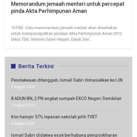
Memorandum jemaah menteri untuk percepat
pinda Akta Perhimpunan Aman
13, Feb 2025
36
0
13 FEB : Satu memorandum jemaah menteri akan disediakan
untuk mempercepatkan pindaan Akta Perhimpunan Aman 2012
(Akta 736).
Menteri Dalam Negeri, Datuk Seri
…
Berita Terkini
Pendakwaan ditangguh, Ismail Sabri dimasukkan ke IJN
7 August 2026
8 ADUN BN, 2 PN angkat sumpah EXCO Negeri Sembilan
7 August 2026
Kini hampir 57% lepasan sekolah pilih TVET
6 August 2026
Ismail Sabri didakwa esok berhubung pengisytiharan