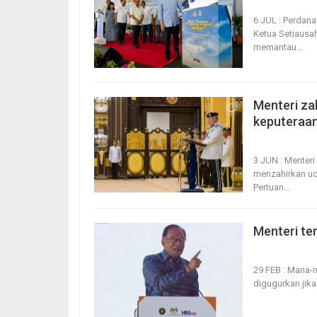
6, Jul 2024
3
6 JUL : Perdan
Ketua Setiausa
memantau
…
Menteri za
keputeraa
3, Jun 2024
3
3 JUN : Menter
menzahirkan uc
Pertuan
…
Menteri ter
29, Feb 2024
29 FEB : Mana-
digugurkan jika