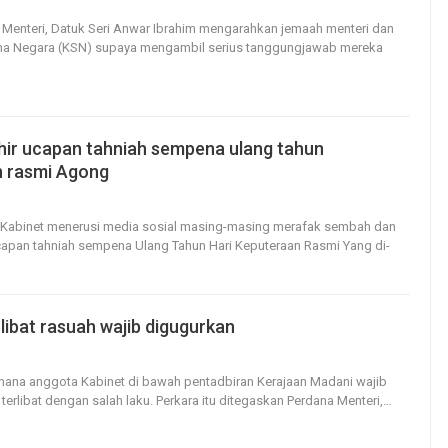
4
0
a Menteri, Datuk Seri Anwar Ibrahim mengarahkan jemaah menteri dan
ha Negara (KSN) supaya mengambil serius tanggungjawab mereka
hir ucapan tahniah sempena ulang tahun
n rasmi Agong
2
0
i Kabinet menerusi media sosial masing-masing merafak sembah dan
apan tahniah sempena Ulang Tahun Hari Keputeraan Rasmi Yang di-
libat rasuah wajib digugurkan
44
0
mana anggota Kabinet di bawah pentadbiran Kerajaan Madani wajib
 terlibat dengan salah laku.
Perkara itu ditegaskan Perdana Menteri,
…