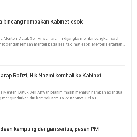
a bincang rombakan Kabinet esok
24
0
na Menteri, Datuk Seri Anwar Ibrahim dijangka membincangkan soal
et dengan jemaah menteri pada sesi taklimat esok.
Menteri Pertanian
…
arap Rafizi, Nik Nazmi kembali ke Kabinet
28
0
na Menteri, Datuk Seri Anwar Ibrahim masih menaruh harapan agar dua
g mengundurkan diri kembali semula ke Kabinet.
Beliau
…
daan kampung dengan serius, pesan PM