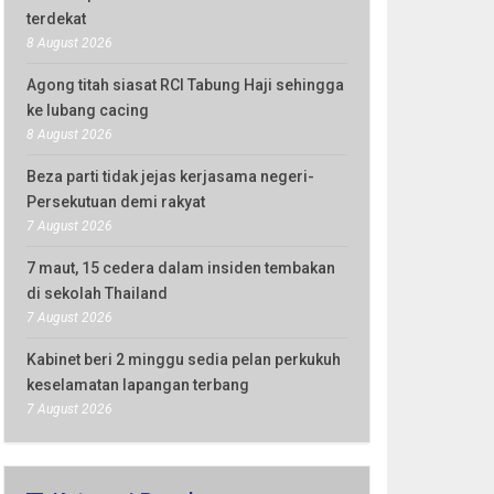
terdekat
8 August 2026
Agong titah siasat RCI Tabung Haji sehingga
ke lubang cacing
8 August 2026
Beza parti tidak jejas kerjasama negeri-
Persekutuan demi rakyat
7 August 2026
7 maut, 15 cedera dalam insiden tembakan
di sekolah Thailand
7 August 2026
Kabinet beri 2 minggu sedia pelan perkukuh
keselamatan lapangan terbang
7 August 2026