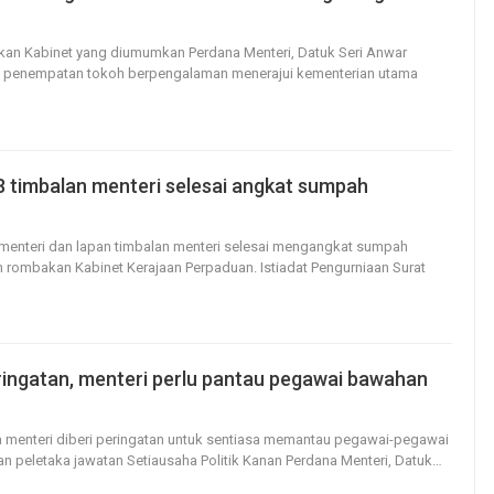
37
0
kan Kabinet yang diumumkan Perdana Menteri, Datuk Seri Anwar
 penempatan tokoh berpengalaman menerajui kementerian utama
 8 timbalan menteri selesai angkat sumpah
32
0
h menteri dan lapan timbalan menteri selesai mengangkat sumpah
n rombakan Kabinet Kerajaan Perpaduan.
Istiadat Pengurniaan Surat
ringatan, menteri perlu pantau pegawai bawahan
19
0
 menteri diberi peringatan untuk sentiasa memantau pegawai-pegawai
n peletaka jawatan Setiausaha Politik Kanan Perdana Menteri, Datuk
…