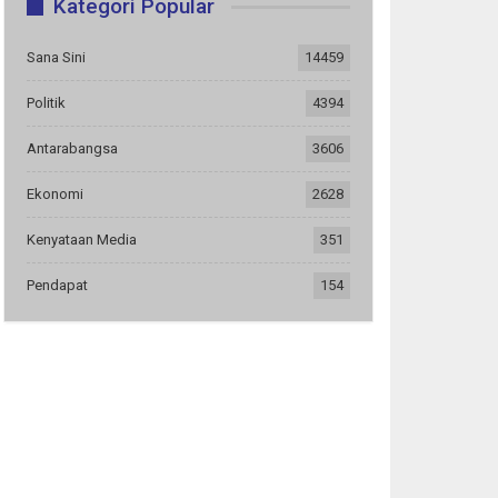
Kategori Popular
Sana Sini
14459
Politik
4394
Antarabangsa
3606
Ekonomi
2628
Kenyataan Media
351
Pendapat
154