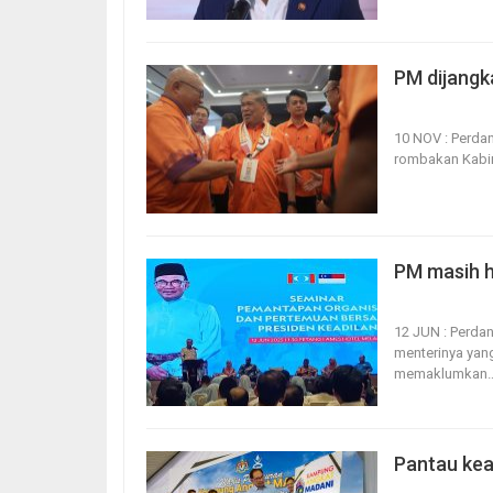
PM dijangk
10, Nov 2025
10 NOV : Perda
rombakan Kabin
PM masih h
12, Jun 2025
12 JUN : Perda
menterinya yan
memaklumkan
Pantau kea