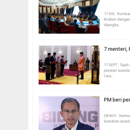
17, Dec 2025
17 DIS : Romba
Ibrahim dengan
dijangka
…
7 menteri,
17, Dec 2025
17 SEPT : Tuju
jawatan susula
Cara
…
PM beri pe
28, Nov 2025
28 NOV : Semua
bawahan susula