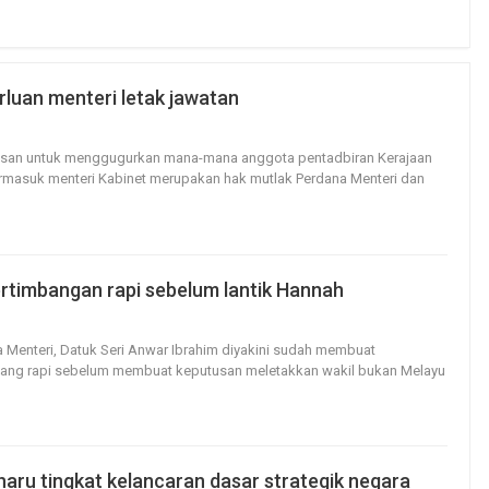
rluan menteri letak jawatan
14
0
usan untuk menggugurkan mana-mana anggota pentadbiran Kerajaan
ermasuk menteri Kabinet merupakan hak mutlak Perdana Menteri dan
rtimbangan rapi sebelum lantik Hannah
22
0
a Menteri, Datuk Seri Anwar Ibrahim diyakini sudah membuat
ang rapi sebelum membuat keputusan meletakkan wakil bukan Melayu
haru tingkat kelancaran dasar strategik negara