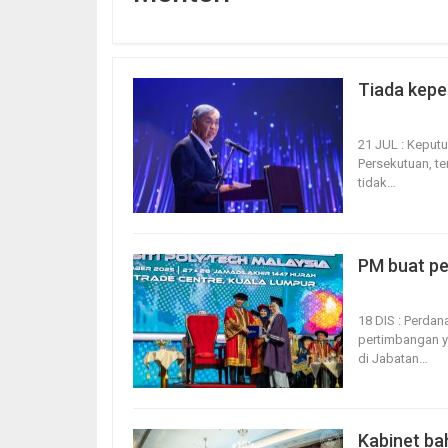
Tiada kepe
21, Jul 2026
21 JUL : Keput
Persekutuan, t
tidak
…
PM buat pe
18, Dec 2025
18 DIS : Perdan
pertimbangan y
di Jabatan
…
Kabinet ba