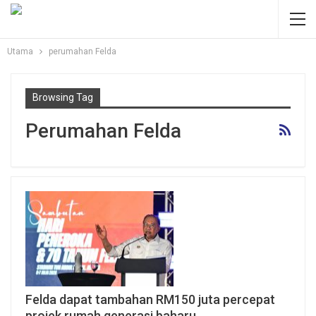
Utama
perumahan Felda
Browsing Tag
Perumahan Felda
Felda dapat tambahan RM150 juta percepat
projek rumah generasi baharu