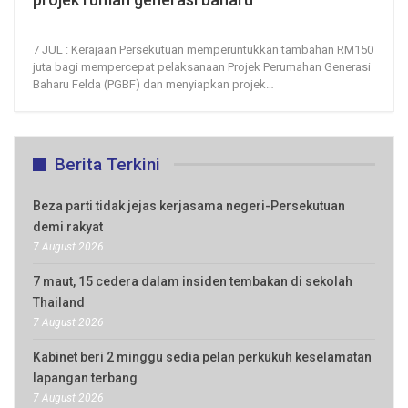
7, Jul 2026
18
0
7 JUL : Kerajaan Persekutuan memperuntukkan tambahan RM150
juta bagi mempercepat pelaksanaan Projek Perumahan Generasi
Baharu Felda (PGBF) dan menyiapkan projek
…
Berita Terkini
Beza parti tidak jejas kerjasama negeri-Persekutuan
demi rakyat
7 August 2026
7 maut, 15 cedera dalam insiden tembakan di sekolah
Thailand
7 August 2026
Kabinet beri 2 minggu sedia pelan perkukuh keselamatan
lapangan terbang
7 August 2026