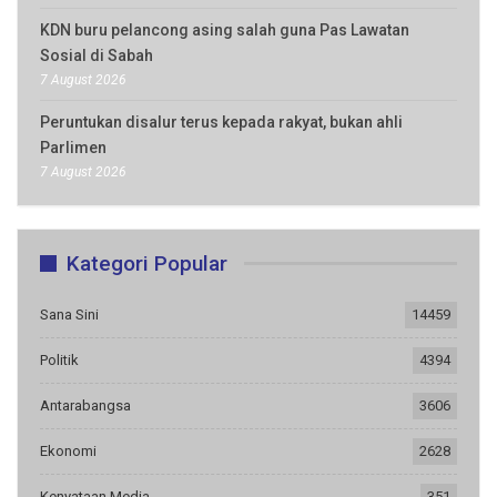
KDN buru pelancong asing salah guna Pas Lawatan
Sosial di Sabah
7 August 2026
Peruntukan disalur terus kepada rakyat, bukan ahli
Parlimen
7 August 2026
Kategori Popular
Sana Sini
14459
Politik
4394
Antarabangsa
3606
Ekonomi
2628
Kenyataan Media
351