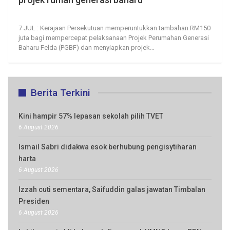
7, Jul 2026
18
0
7 JUL : Kerajaan Persekutuan memperuntukkan tambahan RM150
juta bagi mempercepat pelaksanaan Projek Perumahan Generasi
Baharu Felda (PGBF) dan menyiapkan projek
…
Berita Terkini
Kini hampir 57% lepasan sekolah pilih TVET
6 August 2026
Ismail Sabri didakwa esok berhubung pengisytiharan
harta
6 August 2026
Izzah cuti sementara, Saifuddin galas jawatan Timbalan
Presiden
6 August 2026