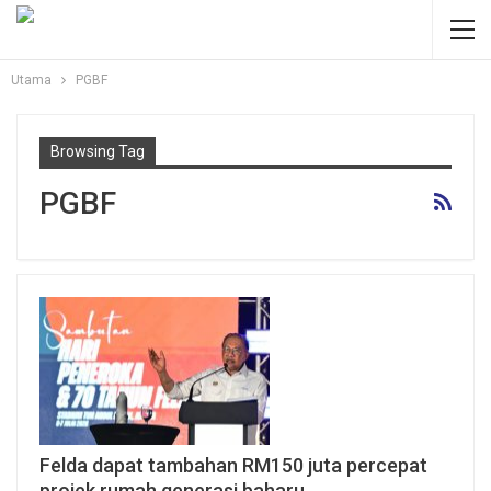
Utama
PGBF
Browsing Tag
PGBF
Felda dapat tambahan RM150 juta percepat
projek rumah generasi baharu