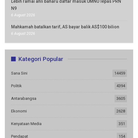
Lebih ramai ahli baharu daftar masuk UMNO lepas PRN
N9
6 August 2026
Mahkamah batalkan tarif, AS bayar balik AS$100 bilion
6 August 2026
Kategori Popular
Sana Sini
14459
Politik
4394
Antarabangsa
3605
Ekonomi
2628
Kenyataan Media
351
Pendapat
154