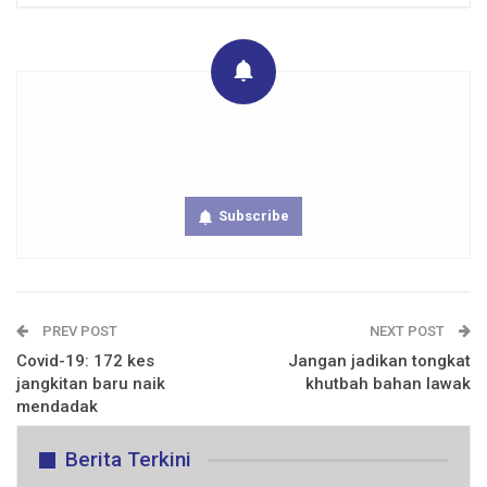
Get real time updates directly on you device, subscribe
now.
Subscribe
PREV POST
NEXT POST
Covid-19: 172 kes
Jangan jadikan tongkat
jangkitan baru naik
khutbah bahan lawak
mendadak
Berita Terkini