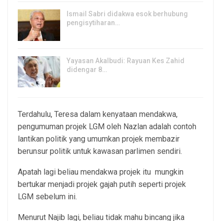
Ismail Sabri didakwa esok berhubung
pengisytiharan…
6, Aug 2026
Yayasan Akalbudi: Rayuan Kes Zahid
didengar 8…
5, Aug 2026
Terdahulu, Teresa dalam kenyataan mendakwa,
pengumuman projek LGM oleh Nazlan adalah contoh
lantikan politik yang umumkan projek membazir
berunsur politik untuk kawasan parlimen sendiri.
Apatah lagi beliau mendakwa projek itu mungkin
bertukar menjadi projek gajah putih seperti projek
LGM sebelum ini.
Menurut Najib lagi, beliau tidak mahu bincang jika