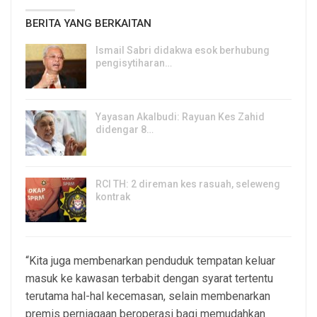
BERITA YANG BERKAITAN
Ismail Sabri didakwa esok berhubung
pengisytiharan…
6, Aug 2026
Yayasan Akalbudi: Rayuan Kes Zahid
didengar 8…
5, Aug 2026
RCI TH: 2 direman kes rasuah, seleweng
kontrak
4, Aug 2026
“Kita juga membenarkan penduduk tempatan keluar
masuk ke kawasan terbabit dengan syarat tertentu
terutama hal-hal kecemasan, selain membenarkan
premis perniagaan beroperasi bagi memudahkan