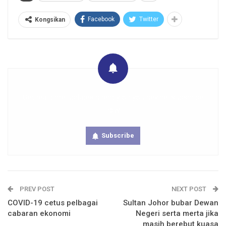
Facebook
Twitter
Kongsikan
Get real time updates directly on you device, subscribe
now.
Subscribe
PREV POST
NEXT POST
COVID-19 cetus pelbagai
Sultan Johor bubar Dewan
cabaran ekonomi
Negeri serta merta jika
masih berebut kuasa