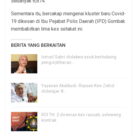
sebanyak 6,674.
Sementara itu, bercakap mengenai kluster baru Covid-
19 dikesan di Ibu Pejabat Polis Daerah (IPD) Gombak
membabitkan lima kes setakat ini.
BERITA YANG BERKAITAN
Ismail Sabri didakwa esok berhubung
pengisytiharan…
6, Aug 2026
Yayasan Akalbudi: Rayuan Kes Zahid
didengar 8…
5, Aug 2026
RCI TH: 2 direman kes rasuah, seleweng
kontrak
4, Aug 2026