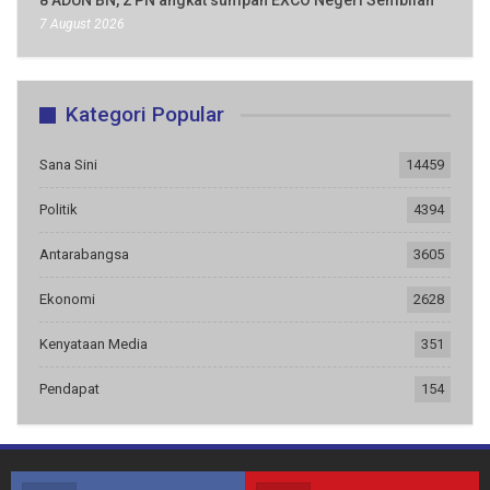
8 ADUN BN, 2 PN angkat sumpah EXCO Negeri Sembilan
7 August 2026
Kategori Popular
Sana Sini
14459
Politik
4394
Antarabangsa
3605
Ekonomi
2628
Kenyataan Media
351
Pendapat
154