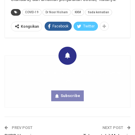
COVID-19
Dr Noor Hisham
KKM
tiada kematian
Facebook
Twitter
Kongsikan
Get real time updates directly on you device, subscribe
now.
Subscribe
PREV POST
NEXT POST