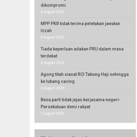
dikompromi
8 August 2026
MPP PKR tidak terima peletakan jawatan
Izzah
8 August 2026
Tiada keperluan adakan PRU dalam masa
terdekat
8 August 2026
Agong titah siasat RCI Tabung Haji sehingga
ke lubang cacing
8 August 2026
Beza parti tidak jejas kerjasama negeri-
Persekutuan demi rakyat
7 August 2026