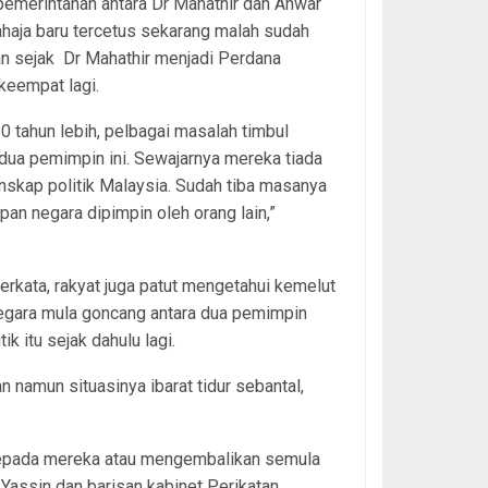
emerintahan antara Dr Mahathir dan Anwar
haja baru tercetus sekarang malah sudah
an sejak Dr Mahathir menjadi Perdana
keempat lagi.
0 tahun lebih, pelbagai masalah timbul
dua pemimpin ini. Sewajarnya mereka tiada
nskap politik Malaysia. Sudah tiba masanya
an negara dipimpin oleh orang lain,”
.
erkata, rakyat juga patut mengetahui kemelut
negara mula goncang antara dua pemimpin
itik itu sejak dahulu lagi.
 namun situasinya ibarat tidur sebantal,
kepada mereka atau mengembalikan semula
Yassin dan barisan kabinet Perikatan