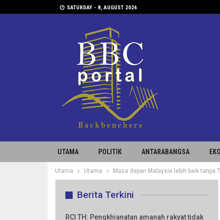
SATURDAY - 8, AUGUST 2026
UTAMA
POLITIK
ANTARABANGSA
EK
Utama
Utama
Masa depan Malaysia lebih baik tanpa 
Berita Terkini
RCI TH: Pengkhianatan amanah rakyat tidak