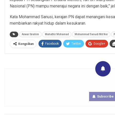
Nasional (PN) mampu menerajui negara ini dengan baik,” je
Kata Mohammad Sanusi, kerajan PN dapat menangani kesa
membiarkan rakyat hidup dalam kesukaran.
Anwar Ibrahim
Mahathir Mohamad
Mohammad Sanudi Md Nor
Facebook
Twitter
Google+
Kongsikan
Get real time updates directly on you
Subscribe