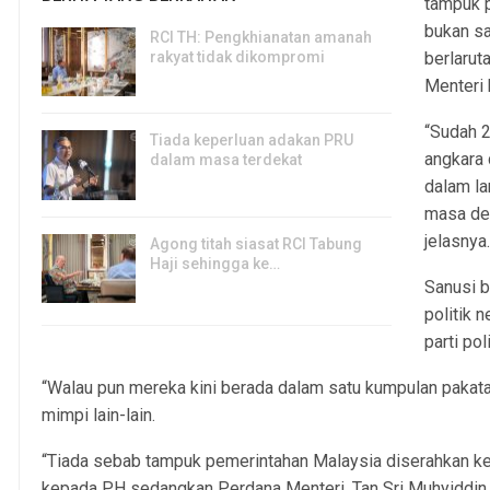
tampuk p
bukan sa
RCI TH: Pengkhianatan amanah
rakyat tidak dikompromi
berlarut
8, Aug 2026
Menteri 
“Sudah 2
Tiada keperluan adakan PRU
angkara 
dalam masa terdekat
dalam la
8, Aug 2026
masa dep
jelasnya
Agong titah siasat RCI Tabung
Haji sehingga ke…
Sanusi b
8, Aug 2026
politik 
parti pol
“Walau pun mereka kini berada dalam satu kumpulan pakatan
mimpi lain-lain.
“Tiada sebab tampuk pemerintahan Malaysia diserahkan 
kepada PH sedangkan Perdana Menteri, Tan Sri Muhyiddin 