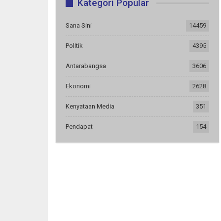
Kategori Popular
Sana Sini
14459
Politik
4395
Antarabangsa
3606
Ekonomi
2628
Kenyataan Media
351
Pendapat
154