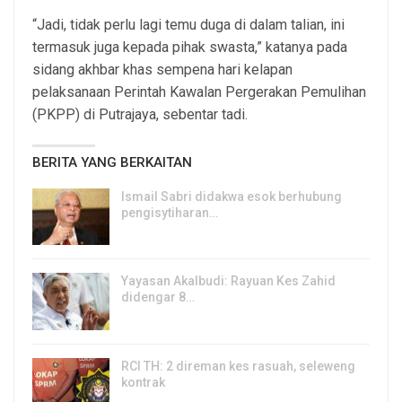
“Jadi, tidak perlu lagi temu duga di dalam talian, ini
termasuk juga kepada pihak swasta,” katanya pada
sidang akhbar khas sempena hari kelapan
pelaksanaan Perintah Kawalan Pergerakan Pemulihan
(PKPP) di Putrajaya, sebentar tadi.
BERITA YANG BERKAITAN
Ismail Sabri didakwa esok berhubung
pengisytiharan…
6, Aug 2026
Yayasan Akalbudi: Rayuan Kes Zahid
didengar 8…
5, Aug 2026
RCI TH: 2 direman kes rasuah, seleweng
kontrak