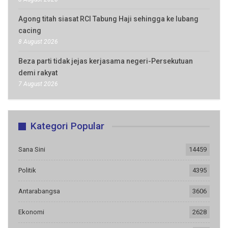
Agong titah siasat RCI Tabung Haji sehingga ke lubang
cacing
8 August 2026
Beza parti tidak jejas kerjasama negeri-Persekutuan
demi rakyat
7 August 2026
Kategori Popular
Sana Sini
14459
Politik
4395
Antarabangsa
3606
Ekonomi
2628