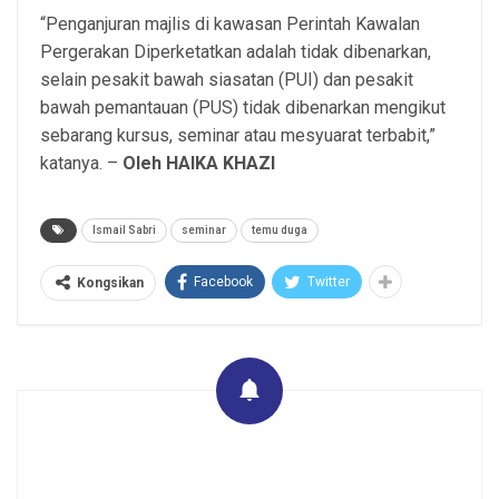
“Penganjuran majlis di kawasan Perintah Kawalan
Pergerakan Diperketatkan adalah tidak dibenarkan,
selain pesakit bawah siasatan (PUI) dan pesakit
bawah pemantauan (PUS) tidak dibenarkan mengikut
sebarang kursus, seminar atau mesyuarat terbabit,”
katanya. –
Oleh HAIKA KHAZI
Ismail Sabri
seminar
temu duga
Facebook
Twitter
Kongsikan
Get real time updates directly on you device, subscribe
now.