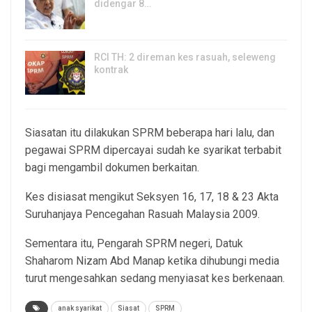
didengar 8…
5, Aug 2026
RCI TH: 2 direman kes rasuah, seleweng
kontrak
4, Aug 2026
Siasatan itu dilakukan SPRM beberapa hari lalu, dan
pegawai SPRM dipercayai sudah ke syarikat terbabit
bagi mengambil dokumen berkaitan.
Kes disiasat mengikut Seksyen 16, 17, 18 & 23 Akta
Suruhanjaya Pencegahan Rasuah Malaysia 2009.
Sementara itu, Pengarah SPRM negeri, Datuk
Shaharom Nizam Abd Manap ketika dihubungi media
turut mengesahkan sedang menyiasat kes berkenaan.
anak syarikat
Siasat
SPRM