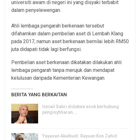
universiti awam di negeri ini yang disyaki terbabit
dalam penyelewengan.
Ahli lembaga pengarah berkenaan tersebut
difahamkan dalam pembelian aset di Lembah Klang
pada 2017, namun aset berkenaan bernilai lebih RM50
juta didapati tidak lagi berfungsi.
Pembelian aset berkenaan dikatakan dilakukan ahli
lembaga pengarah tanpa merujuk dan mendapat
kelulusan daripada Kementerian Kewangan.
BERITA YANG BERKAITAN
Ismail Sabri didakwa esok berhubung
pengisytiharan…
6, Aug 2026
Yayasan Akalbudi: Rayuan Kes Zahid