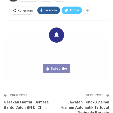
Facebook
Twitter
Kongsikan
Get real time updates directly on you device, subscribe
now.
Subscribe
PREV POST
NEXT POST
Gerakan Hantar ‘Jentera’
Jawatan Tengku Zainal
Bantu Calon BN Di Chini
Hisham Automatik Terlucut
Daripada Bersatu