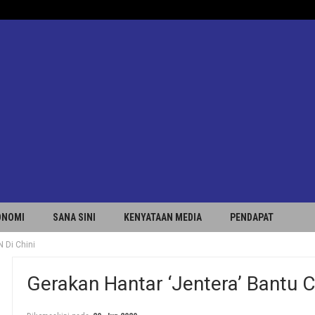
ONOMI
SANA SINI
KENYATAAN MEDIA
PENDAPAT
 Di Chini
Gerakan Hantar ‘Jentera’ Bantu C