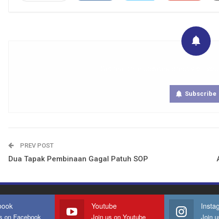
Get real time updates directly on you
Subscribe
PREV POST
Dua Tapak Pembinaan Gagal Patuh SOP
book
Youtube
Insta
us on Facebook
Join us on Youtube
Join u