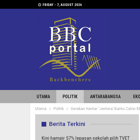
FRIDAY - 7, AUGUST 2026
UTAMA
POLITIK
ANTARABANGSA
EK
Utama
Politik
Gerakan Hantar ‘Jentera’ Bantu Calon BN
Berita Terkini
Kini hampir 57% lepasan sekolah pilih TVET