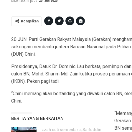
Dikemaskini pada
20, Jun 2020
Kongsikan
20 JUN: Parti Gerakan Rakyat Malaysia (Gerakan) menghanta
sokongan membantu jentera Barisan Nasional pada Piliha
(DUN) Chini.
Presidennya, Datuk Dr. Dominic Lau berkata, pemimpin da
calon BN, Mohd. Sharim Md. Zain ketika proses penamaan c
(IKBN), Pekan pagi tadi.
“Chini memang akan bertanding yang diwakili calon BN, ole
Chini.
“Memang 
BERITA YANG BERKAITAN
Gerakan
BN sema
Izzah cuti sementara, Saifuddin