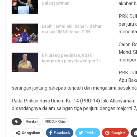
galas jawatan…
akhbar ha
6, Aug 2026
PRK DUN
penjuru 
Lebih ramai ahli baharu daftar
menenta
masuk UMNO lepas PRN…
6, Aug 2026
Calon Be
Mohd. S
BN ulang pendirian, tidak
mempert
kompromi penyelewengan TH
6, Aug 2026
PRK DUN 
Abu Baka
serangan jantung selepas terjatuh dan mengalami sesak naf
Pada Pilihan Raya Umum Ke-14 (PRU-14) lalu Allahyarham
disandangnya dalam saingan tiga penjuru dengan majoriti 7,
Gerakan
PRK DUN Chini
Facebook
Twitter
Google+
Kongsikan