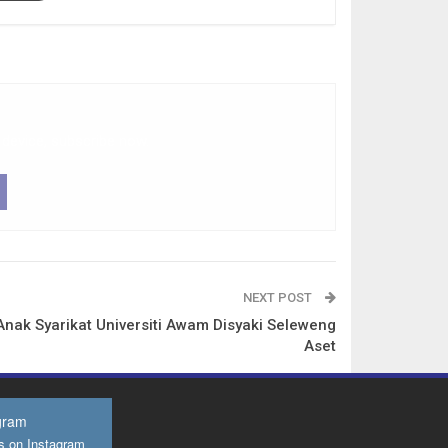
 device, subscribe now.
NEXT POST
Anak Syarikat Universiti Awam Disyaki Seleweng
Aset
gram
s on Instagram