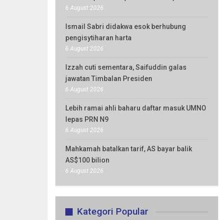
6 August 2026
Ismail Sabri didakwa esok berhubung
pengisytiharan harta
6 August 2026
Izzah cuti sementara, Saifuddin galas
jawatan Timbalan Presiden
6 August 2026
Lebih ramai ahli baharu daftar masuk UMNO
lepas PRN N9
6 August 2026
Mahkamah batalkan tarif, AS bayar balik
AS$100 bilion
6 August 2026
Kategori Popular