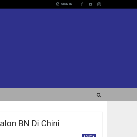
SIGN IN
alon BN Di Chini
POLITIK