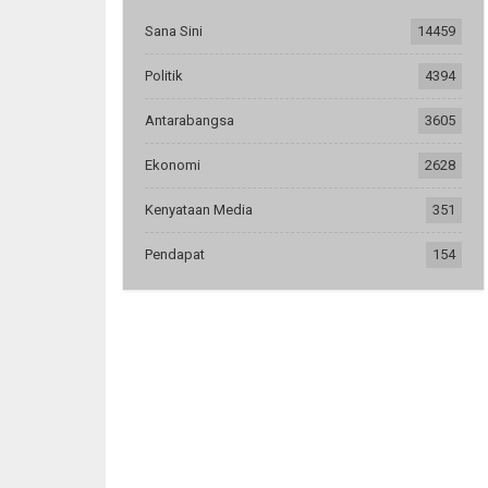
Sana Sini
14459
Politik
4394
Antarabangsa
3605
Ekonomi
2628
Kenyataan Media
351
Pendapat
154