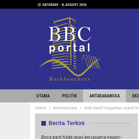
SATURDAY - 8, AUGUST 2026
UTAMA
POLITIK
ANTARABANGSA
EK
Utama
Antarabangsa
Arab Saudi longgarkan syarat b
Berita Terkini
Beza parti tidak jejas kerjasama negeri-