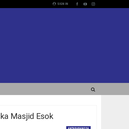
SIGN IN
uka Masjid Esok
ANTARABANGSA