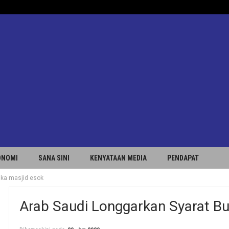
ONOMI
SANA SINI
KENYATAAN MEDIA
PENDAPAT
uka masjid esok
Arab Saudi Longgarkan Syarat B