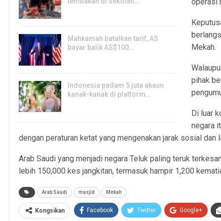
tembakan di sekolah…
operasi 
7, Aug 2026
Keputus
berlangs
Mahkamah batalkan tarif, AS
Mekah.
bayar balik AS$100…
6, Aug 2026
Walaupun
pihak b
Indonesia padam 5 juta akaun
pengumu
kanak-kanak di platform…
5, Aug 2026
Di luar 
negara i
dengan peraturan ketat yang mengenakan jarak sosial dan l
Arab Saudi yang menjadi negara Teluk paling teruk terke
lebih 150,000 kes jangkitan, termasuk hampir 1,200 kemati
Arab Saudi
masjid
Mekah
Facebook
Twitter
Google+
Kongsikan