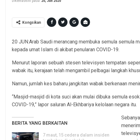
Dikemaskini pada
20, Jun 2020
Kongsikan
20 JUN:Arab Saudi merancang membuka semula semula mas
kepada umat Islam di akibat penularan COVID-19.
Menurut laporan sebuah stesen televisyen tempatan seper
wabak itu, kerajaan telah mengambil pelbagai langkah khus
Namun, jumlah kes baharu jangkitan wabak berkenaan menin
“Masjid-masjid di kota suci akan mulai dibuka semula esok
COVID-19,” lapor saluran Al-Ekhbariya kelolaan negara itu.
Sebanyak
BERITA YANG BERKAITAN
menerima
televisy
7 maut, 15 cedera dalam insiden