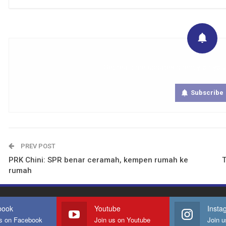
Get real time updates directly on you
Subscribe
PREV POST
PRK Chini: SPR benar ceramah, kempen rumah ke
T
rumah
book
Youtube
Insta
us on Facebook
Join us on Youtube
Join u