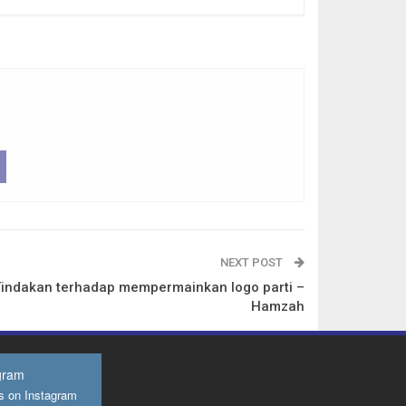
 device, subscribe now.
NEXT POST
indakan terhadap mempermainkan logo parti –
Hamzah
gram
s on Instagram