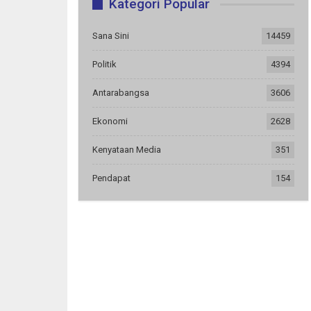
Kategori Popular
Sana Sini
14459
Politik
4394
Antarabangsa
3606
Ekonomi
2628
Kenyataan Media
351
Pendapat
154