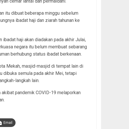
nyah cemar lantai dan permaidani.
an itu dibuat beberapa minggu sebelum
ungnya ibadat haji dan ziarah tahunan ke
 ibadat haji akan diadakan pada akhir Julai,
erkuasa negara itu belum membuat sebarang
man berhubung status ibadat berkenaan.
kota Mekah, masjid-masjid di tempat lain di
tu dibuka semula pada akhir Mei, tetapi
angkah-langkah lain.
san akibat pandemik COVID-19 melaporkan
an.
Email