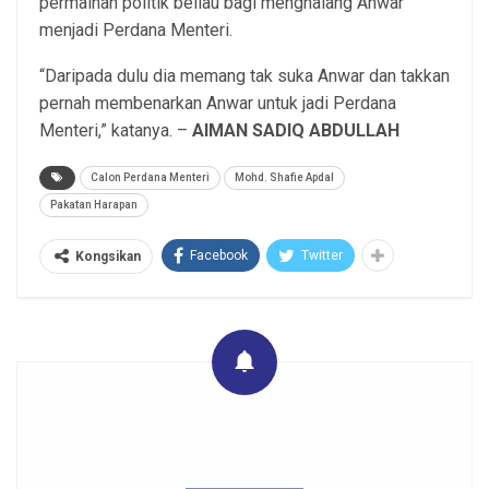
permainan politik beliau bagi menghalang Anwar
menjadi Perdana Menteri.
“Daripada dulu dia memang tak suka Anwar dan takkan
pernah membenarkan Anwar untuk jadi Perdana
Menteri,” katanya. –
AIMAN SADIQ ABDULLAH
Calon Perdana Menteri
Mohd. Shafie Apdal
Pakatan Harapan
Facebook
Twitter
Kongsikan
Get real time updates directly on you device, subscribe
now.