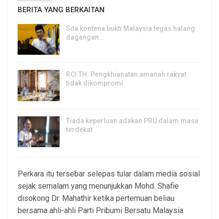
BERITA YANG BERKAITAN
Sita kontena bukti Malaysia tegas halang
dagangan…
8, Aug 2026
RCI TH: Pengkhianatan amanah rakyat
tidak dikompromi
8, Aug 2026
Tiada keperluan adakan PRU dalam masa
terdekat
8, Aug 2026
Perkara itu tersebar selepas tular dalam media sosial
sejak semalam yang menunjukkan Mohd. Shafie
disokong Dr. Mahathir ketika pertemuan beliau
bersama ahli-ahli Parti Pribumi Bersatu Malaysia