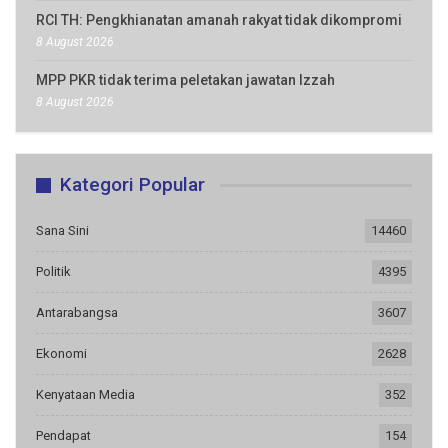
RCI TH: Pengkhianatan amanah rakyat tidak dikompromi
8 August 2026
MPP PKR tidak terima peletakan jawatan Izzah
8 August 2026
Kategori Popular
Sana Sini
14460
Politik
4395
Antarabangsa
3607
Ekonomi
2628
Kenyataan Media
352
Pendapat
154