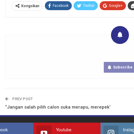
Facebook
Twitter
Google+
Kongsikan
Get real time updates directly on you
Subscribe
PREV POST
“Jangan salah pilih calon suka merapu, merepek’
book
Youtube
Insta