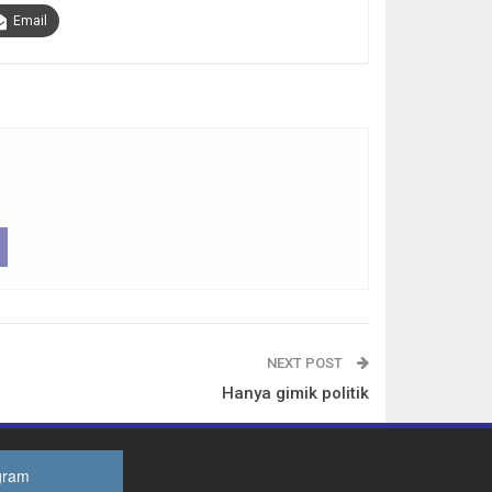
Email
 device, subscribe now.
NEXT POST
Hanya gimik politik
gram