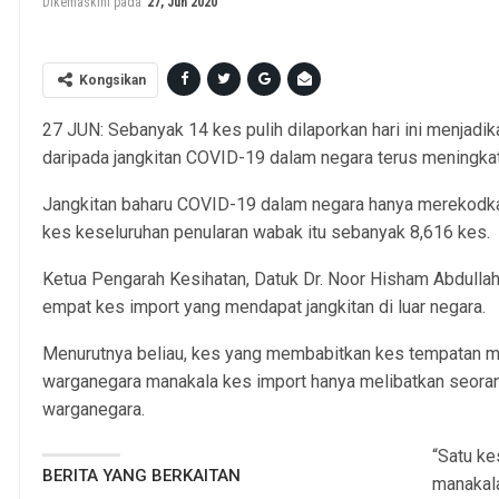
Dikemaskini pada
27, Jun 2020
Kongsikan
27 JUN: Sebanyak 14 kes pulih dilaporkan hari ini menjadi
daripada jangkitan COVID-19 dalam negara terus meningka
Jangkitan baharu COVID-19 dalam negara hanya merekodkan 
kes keseluruhan penularan wabak itu sebanyak 8,616 kes.
Ketua Pengarah Kesihatan, Datuk Dr. Noor Hisham Abdullah 
empat kes import yang mendapat jangkitan di luar negara.
Menurutnya beliau, kes yang membabitkan kes tempatan m
warganegara manakala kes import hanya melibatkan seora
warganegara.
“Satu k
BERITA YANG BERKAITAN
manakala