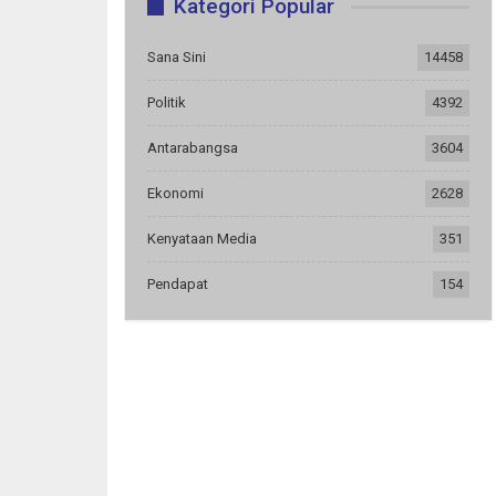
Kategori Popular
Sana Sini
14458
Politik
4392
Antarabangsa
3604
Ekonomi
2628
Kenyataan Media
351
Pendapat
154