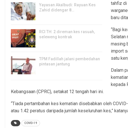
tahfiz d
Yayasan Akalbudi: Rayuan Kes
Zahid didengar 8…
wargane
5, Aug 2026
baru dit
“Bagi ke
RCI TH: 2 direman kes rasuah,
Selatan
seleweng kontrak
masing b
4, Aug 2026
import s
satu keny
TPM Fadillah jalani pembedahan
pintasan jantung
Dalam pa
3, Aug 2026
kematian
kepada P
Kebangsaan (CPRC), setakat 12 tengah hari ini.
“Tiada pertambahan kes kematian disebabkan oleh COVID-
atau 1.42 peratus daripada jumlah keseluruhan kes,” katany
COVID-19