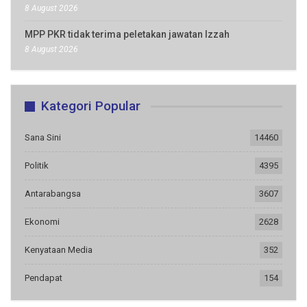
8 August 2026
MPP PKR tidak terima peletakan jawatan Izzah
8 August 2026
Kategori Popular
Sana Sini
14460
Politik
4395
Antarabangsa
3607
Ekonomi
2628
Kenyataan Media
352
Pendapat
154