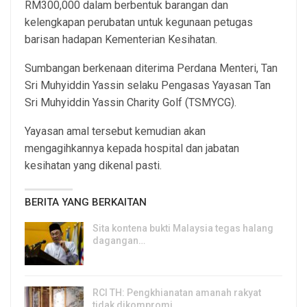
RM300,000 dalam berbentuk barangan dan
kelengkapan perubatan untuk kegunaan petugas
barisan hadapan Kementerian Kesihatan.
Sumbangan berkenaan diterima Perdana Menteri, Tan
Sri Muhyiddin Yassin selaku Pengasas Yayasan Tan
Sri Muhyiddin Yassin Charity Golf (TSMYCG).
Yayasan amal tersebut kemudian akan
mengagihkannya kepada hospital dan jabatan
kesihatan yang dikenal pasti.
BERITA YANG BERKAITAN
Sita kontena bukti Malaysia tegas halang
dagangan…
8, Aug 2026
RCI TH: Pengkhianatan amanah rakyat
tidak dikompromi