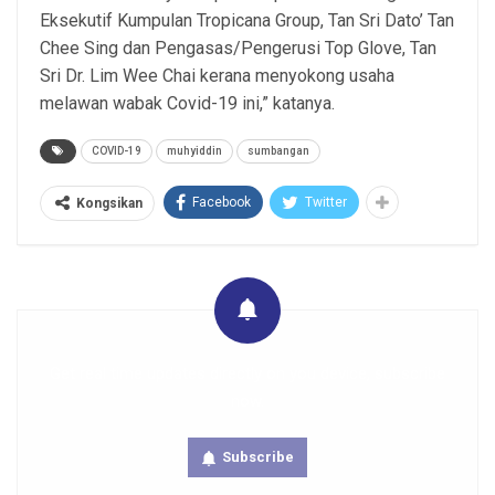
Eksekutif Kumpulan Tropicana Group, Tan Sri Dato’ Tan
Chee Sing dan Pengasas/Pengerusi Top Glove, Tan
Sri Dr. Lim Wee Chai kerana menyokong usaha
melawan wabak Covid-19 ini,” katanya.
COVID-19
muhyiddin
sumbangan
Facebook
Twitter
Kongsikan
Get real time updates directly on you device, subscribe
now.
Subscribe