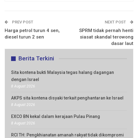
PREV POST
NEXT POST
Harga petrol turun 4 sen,
SPRM tidak pernah henti
diesel turun 2 sen
siasat skandal terowong
dasar laut
Berita Terkini
Sita kontena bukti Malaysia tegas halang dagangan
dengan Israel
8 August 2026
AKPS sita kontena disyaki terkait penghantaran ke Israel
8 August 2026
EXCO BN kekal dalam kerajaan Pulau Pinang
8 August 2026
RCI TH: Pengkhianatan amanah rakyat tidak dikompromi