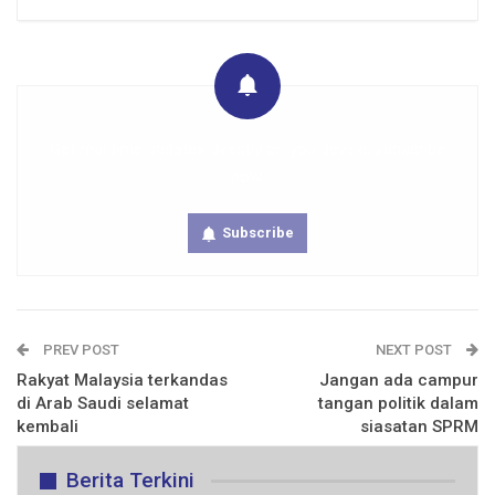
Get real time updates directly on you device, subscribe
now.
Subscribe
PREV POST
NEXT POST
Rakyat Malaysia terkandas
Jangan ada campur
di Arab Saudi selamat
tangan politik dalam
kembali
siasatan SPRM
Berita Terkini