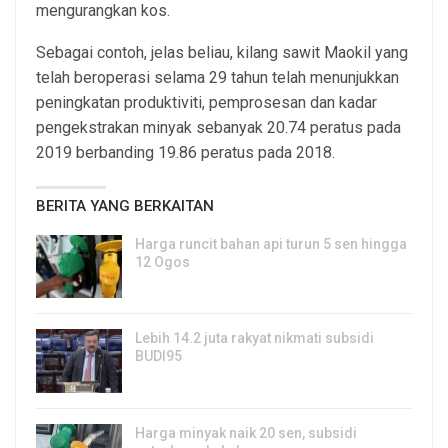
mengurangkan kos.
Sebagai contoh, jelas beliau, kilang sawit Maokil yang
telah beroperasi selama 29 tahun telah menunjukkan
peningkatan produktiviti, pemprosesan dan kadar
pengekstrakan minyak sebanyak 20.74 peratus pada
2019 berbanding 19.86 peratus pada 2018.
BERITA YANG BERKAITAN
Harga runcit bahan api turun 5 sen hingga
12 Ogos
5, Aug 2026
Lebih 14.2 juta rakyat nikmati subsidi
BUDI95
3, Aug 2026
Harga minyak naik 20 sen, subsidi