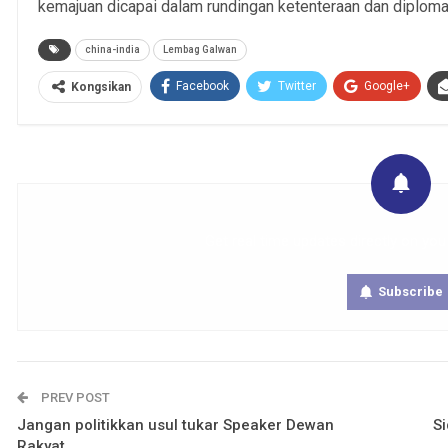
kemajuan dicapai dalam rundingan ketenteraan dan diplomati
china-india
Lembag Galwan
Facebook
Twitter
Google+
Kongsikan
Get real time updates directly on you
Subscribe
PREV POST
Jangan politikkan usul tukar Speaker Dewan
S
Rakyat