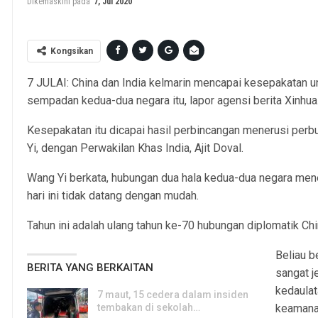
Dikemaskini pada
7, Jul 2020
Kongsikan
7 JULAI: China dan India kelmarin mencapai kesepakatan 
sempadan kedua-dua negara itu, lapor agensi berita Xinhua
Kesepakatan itu dicapai hasil perbincangan menerusi perbu
Yi, dengan Perwakilan Khas India, Ajit Doval.
Wang Yi berkata, hubungan dua hala kedua-dua negara men
hari ini tidak datang dengan mudah.
Tahun ini adalah ulang tahun ke-70 hubungan diplomatik Chi
Beliau b
BERITA YANG BERKAITAN
sangat j
kedaulat
7 maut, 15 cedera dalam insiden
tembakan di sekolah…
keamana