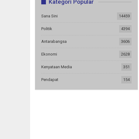
Kategori Popular
Sana Sini
14459
Politik
4394
Antarabangsa
3606
Ekonomi
2628
Kenyataan Media
351
Pendapat
154