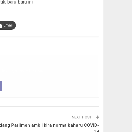
k, baru-baru ini.
Email
 device, subscribe now.
NEXT POST
idang Parlimen ambil kira norma baharu COVID-
19