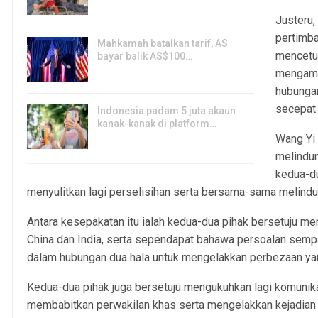
7, Aug 2026
Justeru
pertimba
Mahkamah batalkan tarif, AS
mencetus
bayar balik AS$100…
mengamb
6, Aug 2026
hubungan
secepat
Indonesia padam 5 juta akaun
kanak-kanak di platform…
Wang Yi 
5, Aug 2026
melindu
kedua-du
menyulitkan lagi perselisihan serta bersama-sama melindu
Antara kesepakatan itu ialah kedua-dua pihak bersetuju 
China dan India, serta sependapat bahawa persoalan sempa
dalam hubungan dua hala untuk mengelakkan perbezaan ya
Kedua-dua pihak juga bersetuju mengukuhkan lagi komunik
membabitkan perwakilan khas serta mengelakkan kejadian