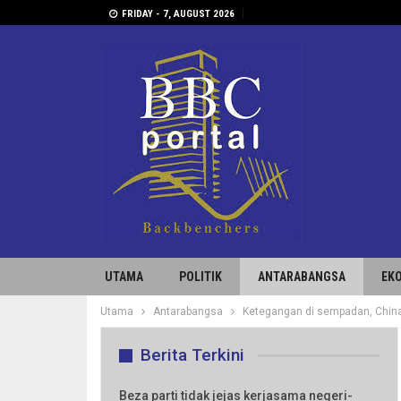
FRIDAY - 7, AUGUST 2026
UTAMA
POLITIK
ANTARABANGSA
EK
Utama
Antarabangsa
Ketegangan di sempadan, China
Berita Terkini
Beza parti tidak jejas kerjasama negeri-