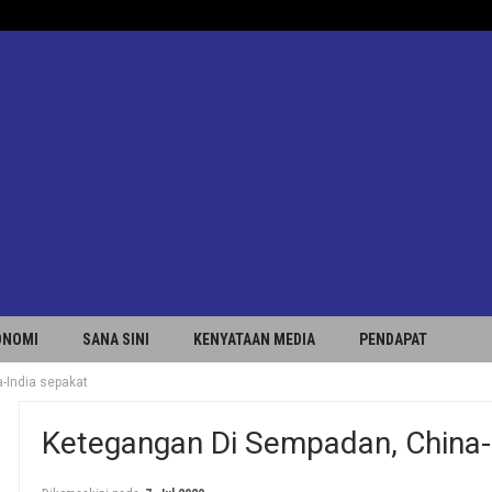
ONOMI
SANA SINI
KENYATAAN MEDIA
PENDAPAT
-India sepakat
Ketegangan Di Sempadan, China-