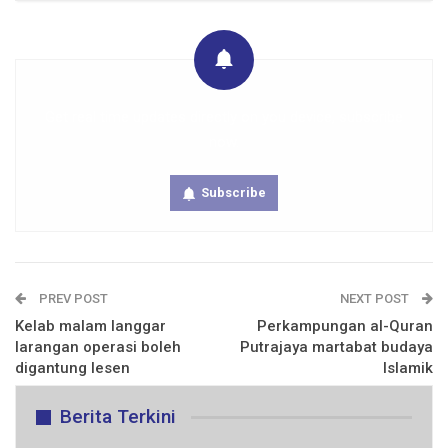
Get real time updates directly on you device, subscribe
now.
Subscribe
PREV POST
NEXT POST
Kelab malam langgar
Perkampungan al-Quran
larangan operasi boleh
Putrajaya martabat budaya
digantung lesen
Islamik
Berita Terkini