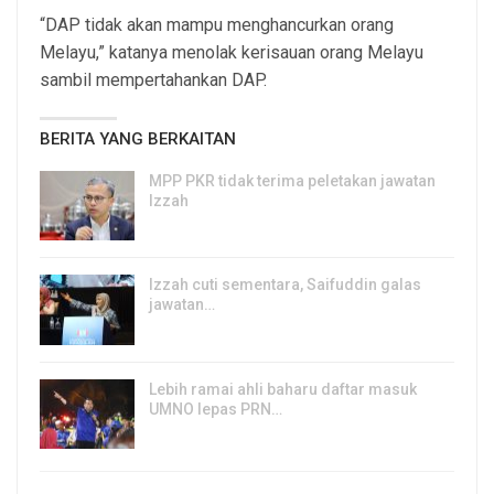
“DAP tidak akan mampu menghancurkan orang
Melayu,” katanya menolak kerisauan orang Melayu
sambil mempertahankan DAP.
BERITA YANG BERKAITAN
MPP PKR tidak terima peletakan jawatan
Izzah
8, Aug 2026
Izzah cuti sementara, Saifuddin galas
jawatan…
6, Aug 2026
Lebih ramai ahli baharu daftar masuk
UMNO lepas PRN…
6, Aug 2026