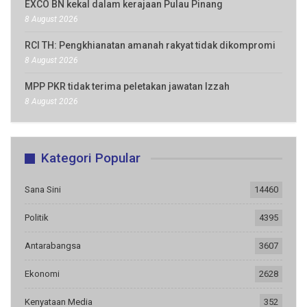
EXCO BN kekal dalam kerajaan Pulau Pinang
8 August 2026
RCI TH: Pengkhianatan amanah rakyat tidak dikompromi
8 August 2026
MPP PKR tidak terima peletakan jawatan Izzah
8 August 2026
Kategori Popular
Sana Sini
14460
Politik
4395
Antarabangsa
3607
Ekonomi
2628
Kenyataan Media
352