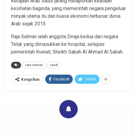
Kerajaan Arab Saudi jarang melaporkan keadaan
kesihatan baginda, yang memerintah negara pengeluar
minyak utama itu dan kuasa ekonomi terbesar dunia
Arab sejak 2015.
Raja Salman ialah anggota Diraja kedua dari negara
Teluk yang dimasukkan ke hospital, selepas
pemerintah Kuwait, Sheikh Sabah Al Ahmad Al Sabah.
raja salman
saudi
Facebook
Twitter
Kongsikan
Get real time updates directly on you device, subscribe
now.