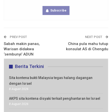
Subscribe
PREV POST
NEXT POST
Sabah makin panas,
China pula mahu tutup
Warisan didakwa
konsulat AS di Chengdu
‘sembunyi’ ADUN
Berita Terkini
Sita kontena bukti Malaysia tegas halang dagangan
dengan Israel
8 August 2026
AKPS sita kontena disyaki terkait penghantaran ke Israel
8 August 2026