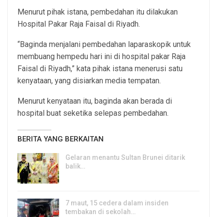
Menurut pihak istana, pembedahan itu dilakukan
Hospital Pakar Raja Faisal di Riyadh.
“Baginda menjalani pembedahan laparaskopik untuk
membuang hempedu hari ini di hospital pakar Raja
Faisal di Riyadh,” kata pihak istana menerusi satu
kenyataan, yang disiarkan media tempatan.
Menurut kenyataan itu, baginda akan berada di
hospital buat seketika selepas pembedahan.
BERITA YANG BERKAITAN
Gelaran menantu Sultan Brunei ditarik
balik…
8, Aug 2026
7 maut, 15 cedera dalam insiden
tembakan di sekolah…