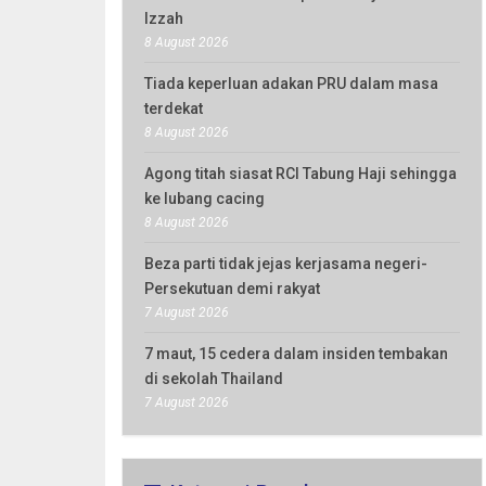
Izzah
8 August 2026
Tiada keperluan adakan PRU dalam masa
terdekat
8 August 2026
Agong titah siasat RCI Tabung Haji sehingga
ke lubang cacing
8 August 2026
Beza parti tidak jejas kerjasama negeri-
Persekutuan demi rakyat
7 August 2026
7 maut, 15 cedera dalam insiden tembakan
di sekolah Thailand
7 August 2026