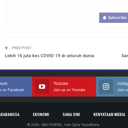
Get real time updates directly on you
Subscribe
PREV POST
Lebih 16 juta kes COVID-19 di seluruh dunia
Sa
book
Youtube
Insta
us on Facebook
Join us on Youtube
Join u
ARABANGSA
EKONOMI
SANA SINI
KENYATAAN MEDIA
© 2026 - BBC PORTAL. Hak Cipta Terpelihara.