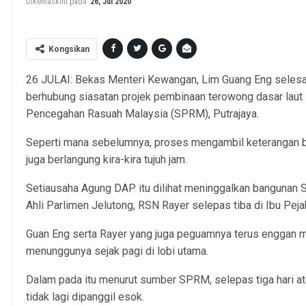
Dikemaskini pada
26, Jul 2020
Kongsikan
26 JULAI: Bekas Menteri Kewangan, Lim Guang Eng selesai
berhubung siasatan projek pembinaan terowong dasar laut 
Pencegahan Rasuah Malaysia (SPRM), Putrajaya.
Seperti mana sebelumnya, proses mengambil keterangan bek
juga berlangung kira-kira tujuh jam.
Setiausaha Agung DAP itu dilihat meninggalkan bangunan
Ahli Parlimen Jelutong, RSN Rayer selepas tiba di Ibu Pej
Guan Eng serta Rayer yang juga peguamnya terus enggan
menunggunya sejak pagi di lobi utama.
Dalam pada itu menurut sumber SPRM, selepas tiga hari at
tidak lagi dipanggil esok.