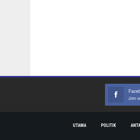
Face
Join 
UTAMA
POLITIK
ANT