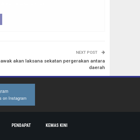
 device, subscribe now.
NEXT POST
rawak akan laksana sekatan pergerakan antara
daerah
gram
s on Instagram
PENDAPAT
KEMAS KINI