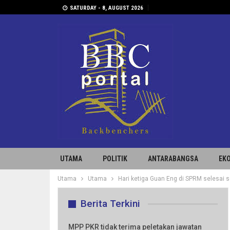
SATURDAY - 8, AUGUST 2026
UTAMA
POLITIK
ANTARABANGSA
EK
Utama
Utama
Hari ketiga Guan Eng di SPRM selesai s
Berita Terkini
MPP PKR tidak terima peletakan jawatan