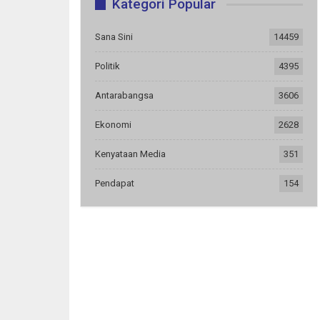
Kategori Popular
Sana Sini
14459
Politik
4395
Antarabangsa
3606
Ekonomi
2628
Kenyataan Media
351
Pendapat
154