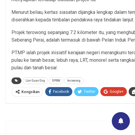
Menurut beliau, kertas siasatan dijangka lengkap dalam t
diserahkan kepada timbalan pendakwa raya tindakan lanjut.
Projek terowong sepanjang 7.2 kilometer itu, yang menghu
Seberang Perai, adalah termasuk di bawah Pelan Induk P
PTMP ialah projek inisiatif kerajaan negeri merangkumi t
pulau ke tanah besar, lebuh raya, LRT, monorel serta rangk
pulau dan tanah besar.
Lim Guan Eng
SPRM
terowong
Facebook
Twitter
Google+
Kongsikan