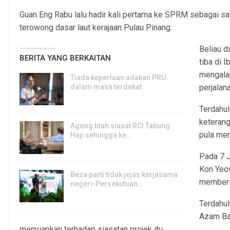
Guan Eng Rabu lalu hadir kali pertama ke SPRM sebagai s
terowong dasar laut kerajaan Pulau Pinang.
Beliau d
BERITA YANG BERKAITAN
tiba di
mengala
Tiada keperluan adakan PRU
dalam masa terdekat
perjalana
8, Aug 2026
Terdahul
keteran
Agong titah siasat RCI Tabung
pula men
Haji sehingga ke…
8, Aug 2026
Pada 7 J
Kon Yeo
Beza parti tidak jejas kerjasama
memberi 
negeri-Persekutuan…
7, Aug 2026
Terdahul
Azam Bak
menyiapkan terhadap siasatan projek itu.