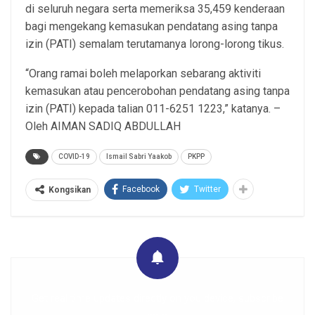
di seluruh negara serta memeriksa 35,459 kenderaan
bagi mengekang kemasukan pendatang asing tanpa
izin (PATI) semalam terutamanya lorong-lorong tikus.
“Orang ramai boleh melaporkan sebarang aktiviti
kemasukan atau pencerobohan pendatang asing tanpa
izin (PATI) kepada talian 011-6251 1223,” katanya. –
Oleh AIMAN SADIQ ABDULLAH
COVID-19
Ismail Sabri Yaakob
PKPP
Facebook
Twitter
Kongsikan
Get real time updates directly on you device, subscribe