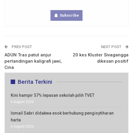
now.
Subscribe
PREV POST
NEXT POST
ADUN Tras patut anjur
20 kes Kluster Sivagangga
pertandingan kaligrafi jawi,
dikesan positif
Cina
Berita Terkini
Kini hampir 57% lepasan sekolah pilih TVET
6 August 2026
Ismail Sabri didakwa esok berhubung pengisytiharan
harta
6 August 2026