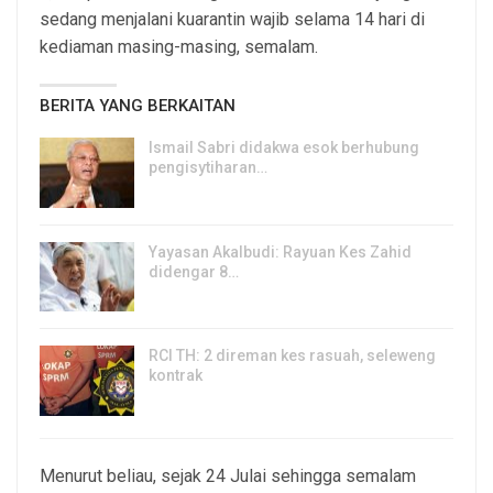
sedang menjalani kuarantin wajib selama 14 hari di
kediaman masing-masing, semalam.
BERITA YANG BERKAITAN
Ismail Sabri didakwa esok berhubung
pengisytiharan…
6, Aug 2026
Yayasan Akalbudi: Rayuan Kes Zahid
didengar 8…
5, Aug 2026
RCI TH: 2 direman kes rasuah, seleweng
kontrak
4, Aug 2026
Menurut beliau, sejak 24 Julai sehingga semalam