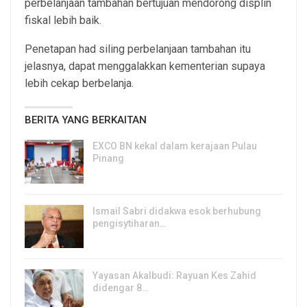
perbelanjaan tambahan bertujuan mendorong displin
fiskal lebih baik.
Penetapan had siling perbelanjaan tambahan itu
jelasnya, dapat menggalakkan kementerian supaya
lebih cekap berbelanja.
BERITA YANG BERKAITAN
EXCO BN kekal dalam kerajaan Pulau
Pinang
8, Aug 2026
Ismail Sabri didakwa esok berhubung
pengisytiharan…
6, Aug 2026
Yayasan Akalbudi: Rayuan Kes Zahid
didengar 8…
5, Aug 2026