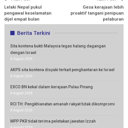
Lelaki Nepal pukul
Gesa kerajaan lebih
pengawal keselamatan
proaktif tangani penipuan
dijel empat bulan
pelaburan
Berita Terkini
Sita kontena bukti Malaysia tegas halang dagangan
dengan Israel
8 August 2026
AKPS sita kontena disyaki terkait penghantaran ke Israel
8 August 2026
EXCO BN kekal dalam kerajaan Pulau Pinang
8 August 2026
RCI TH: Pengkhianatan amanah rakyat tidak dikompromi
8 August 2026
MPP PKR tidak terima peletakan jawatan Izzah
8 August 2026