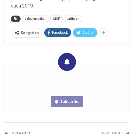
pada 2019.
bajet tambahan
MOF
parlimen
Facebook
Twitter
Kongsikan
Get real time updates directly on you device, subscribe
now.
Subscribe
PREV POST
NEXT POST