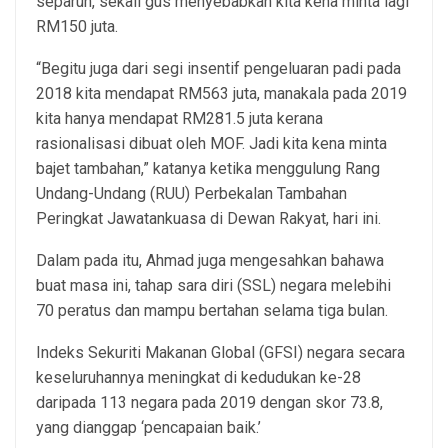
separuh, sekali gus menyebabkan kita kena minta lagi
RM150 juta.
“Begitu juga dari segi insentif pengeluaran padi pada
2018 kita mendapat RM563 juta, manakala pada 2019
kita hanya mendapat RM281.5 juta kerana
rasionalisasi dibuat oleh MOF. Jadi kita kena minta
bajet tambahan,” katanya ketika menggulung Rang
Undang-Undang (RUU) Perbekalan Tambahan
Peringkat Jawatankuasa di Dewan Rakyat, hari ini.
Dalam pada itu, Ahmad juga mengesahkan bahawa
buat masa ini, tahap sara diri (SSL) negara melebihi
70 peratus dan mampu bertahan selama tiga bulan.
Indeks Sekuriti Makanan Global (GFSI) negara secara
keseluruhannya meningkat di kedudukan ke-28
daripada 113 negara pada 2019 dengan skor 73.8,
yang dianggap ‘pencapaian baik.’