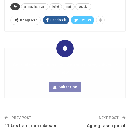
ahmad hamzah
bajet
mafi
subsidi
Facebook
Twitter
Kongsikan
Get real time updates directly on you device, subscribe
now.
Subscribe
PREV POST
NEXT POST
11 kes baru, dua dikesan
Agong rasmi pusat