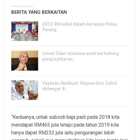
BERITA YANG BERKAITAN
EXCO BN kekal dalam kerajaan Pulau
Pinang
8, Aug 2026
Ismail Sabri didakwa esok berhubung
pengisytiharan…
6, Aug 2026
Yayasan Akalbudi: Rayuan Kes Zahid
didengar 8…
5, Aug 2026
“Keduanya, untuk subsidi baja padi pada 2018 kita
mendapat RM465 juta tetapi pada tahun 2019 kita
hanya dapat RM232 juta iaitu pengurangan lebih