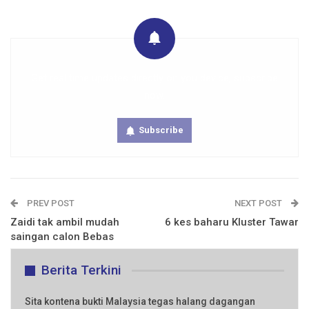
Get real time updates directly on you device, subscribe
now.
Subscribe
PREV POST
NEXT POST
Zaidi tak ambil mudah
6 kes baharu Kluster Tawar
saingan calon Bebas
Berita Terkini
Sita kontena bukti Malaysia tegas halang dagangan