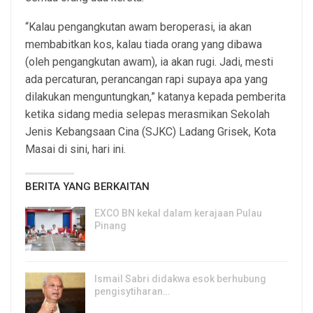
“Kalau pengangkutan awam beroperasi, ia akan
membabitkan kos, kalau tiada orang yang dibawa
(oleh pengangkutan awam), ia akan rugi. Jadi, mesti
ada percaturan, perancangan rapi supaya apa yang
dilakukan menguntungkan,” katanya kepada pemberita
ketika sidang media selepas merasmikan Sekolah
Jenis Kebangsaan Cina (SJKC) Ladang Grisek, Kota
Masai di sini, hari ini.
BERITA YANG BERKAITAN
EXCO BN kekal dalam kerajaan Pulau
Pinang
8, Aug 2026
Ismail Sabri didakwa esok berhubung
pengisytiharan…
6, Aug 2026