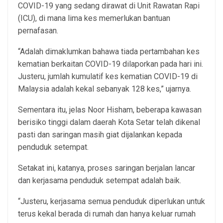
COVID-19 yang sedang dirawat di Unit Rawatan Rapi
(ICU), di mana lima kes memerlukan bantuan
pernafasan.
“Adalah dimaklumkan bahawa tiada pertambahan kes
kematian berkaitan COVID-19 dilaporkan pada hari ini.
Justeru, jumlah kumulatif kes kematian COVID-19 di
Malaysia adalah kekal sebanyak 128 kes,” ujarnya.
Sementara itu, jelas Noor Hisham, beberapa kawasan
berisiko tinggi dalam daerah Kota Setar telah dikenal
pasti dan saringan masih giat dijalankan kepada
penduduk setempat.
Setakat ini, katanya, proses saringan berjalan lancar
dan kerjasama penduduk setempat adalah baik.
“Justeru, kerjasama semua penduduk diperlukan untuk
terus kekal berada di rumah dan hanya keluar rumah