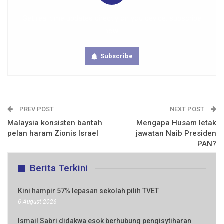
Get real time updates directly on you device, subscribe
now.
Subscribe
PREV POST
NEXT POST
Malaysia konsisten bantah
Mengapa Husam letak
pelan haram Zionis Israel
jawatan Naib Presiden
PAN?
Berita Terkini
Kini hampir 57% lepasan sekolah pilih TVET
6 August 2026
Ismail Sabri didakwa esok berhubung pengisytiharan