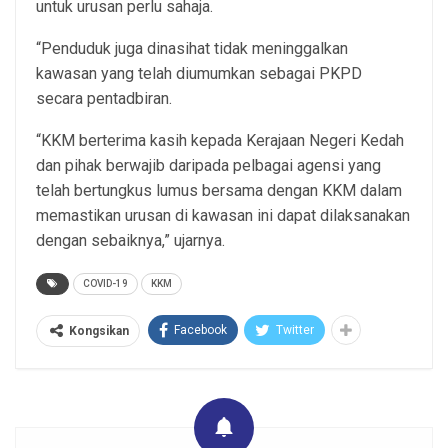
untuk urusan perlu sahaja.
“Penduduk juga dinasihat tidak meninggalkan
kawasan yang telah diumumkan sebagai PKPD
secara pentadbiran.
“KKM berterima kasih kepada Kerajaan Negeri Kedah
dan pihak berwajib daripada pelbagai agensi yang
telah bertungkus lumus bersama dengan KKM dalam
memastikan urusan di kawasan ini dapat dilaksanakan
dengan sebaiknya,” ujarnya.
COVID-19
KKM
Facebook
Twitter
Kongsikan