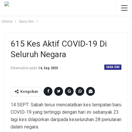
Utama
Sana Sini
615 Kes Aktif COVID-19 Di
Seluruh Negara
SANA SINI
Dikemaskini pada
14, Sep 2020
Kongsikan
14 SEPT: Sabah terus mencatatkan kes tempatan baru
COVID-19 yang tertinggi dengan hari ini sebanyak 23
lagi kes dilaporkan daripada keseluruhan 28 penularan
dalam negara.