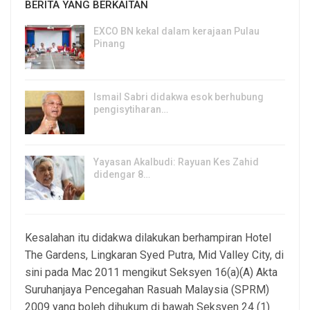
BERITA YANG BERKAITAN
EXCO BN kekal dalam kerajaan Pulau
Pinang
8, Aug 2026
Ismail Sabri didakwa esok berhubung
pengisytiharan…
6, Aug 2026
Yayasan Akalbudi: Rayuan Kes Zahid
didengar 8…
5, Aug 2026
Kesalahan itu didakwa dilakukan berhampiran Hotel
The Gardens, Lingkaran Syed Putra, Mid Valley City, di
sini pada Mac 2011 mengikut Seksyen 16(a)(A) Akta
Suruhanjaya Pencegahan Rasuah Malaysia (SPRM)
2009 yang boleh dihukum di bawah Seksyen 24 (1)