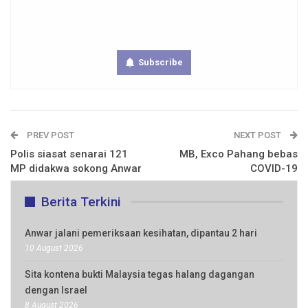
Get real time updates directly on you device, subscribe
now.
Subscribe
PREV POST
NEXT POST
Polis siasat senarai 121
MB, Exco Pahang bebas
MP didakwa sokong Anwar
COVID-19
Berita Terkini
Anwar jalani pemeriksaan kesihatan, dipantau 2 hari
10 August 2026
Sita kontena bukti Malaysia tegas halang dagangan
dengan Israel
8 August 2026