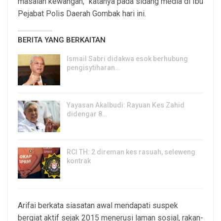
masalah kewangan,” katanya pada sidang media di Ibu
Pejabat Polis Daerah Gombak hari ini.
BERITA YANG BERKAITAN
Ismail Sabri didakwa esok berhubung
pengisytiharan…
6, Aug 2026
Yayasan Akalbudi: Rayuan Kes Zahid
didengar 8…
5, Aug 2026
RCI TH: 2 direman kes rasuah, seleweng
kontrak
4, Aug 2026
Arifai berkata siasatan awal mendapati suspek
bergiat aktif sejak 2015 menerusi laman sosial, rakan-