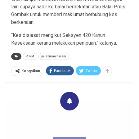
lain supaya hadir ke balai berdekatan atau Balai Polis
Gombak untuk memberi maklumat berhubung kes
berkenaan.
“Kes disiasat mengikut Seksyen 420 Kanun
Keseksaan kerana melakukan penipuan,” katanya.
PDRM
pelaburan haram
Facebook
Twitter
Kongsikan
Get real time updates directly on you device, subscribe
now.