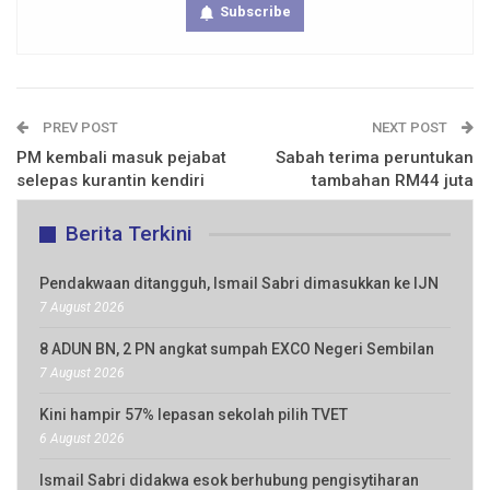
Subscribe
PREV POST
NEXT POST
PM kembali masuk pejabat
Sabah terima peruntukan
selepas kurantin kendiri
tambahan RM44 juta
Berita Terkini
Pendakwaan ditangguh, Ismail Sabri dimasukkan ke IJN
7 August 2026
8 ADUN BN, 2 PN angkat sumpah EXCO Negeri Sembilan
7 August 2026
Kini hampir 57% lepasan sekolah pilih TVET
6 August 2026
Ismail Sabri didakwa esok berhubung pengisytiharan