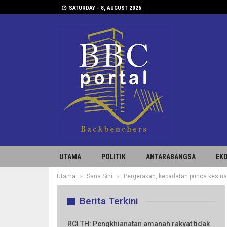
SATURDAY - 8, AUGUST 2026
UTAMA
POLITIK
ANTARABANGSA
EK
Utama
Sana Sini
Pergerakan, kepadatan punca kes na
Berita Terkini
RCI TH: Pengkhianatan amanah rakyat tidak