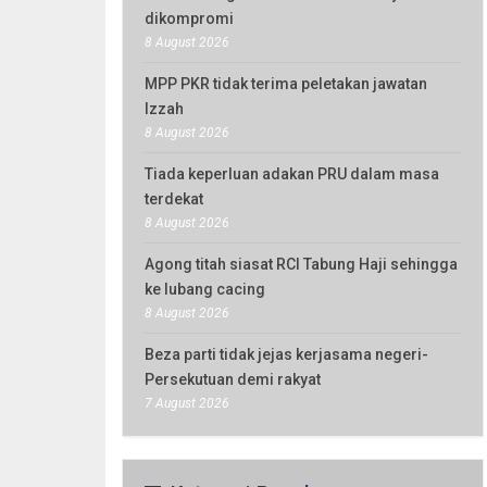
dikompromi
8 August 2026
MPP PKR tidak terima peletakan jawatan
Izzah
8 August 2026
Tiada keperluan adakan PRU dalam masa
terdekat
8 August 2026
Agong titah siasat RCI Tabung Haji sehingga
ke lubang cacing
8 August 2026
Beza parti tidak jejas kerjasama negeri-
Persekutuan demi rakyat
7 August 2026