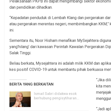
Pelaksanaan PKPB ini dapat mengimbangi sektor ekonomi d
dan pendidikan dihadkan.
“Kepadatan penduduk di Lembah Klang dan pergerakan dari 
atau pergerakan merentas negeri, membimbangkan KKM,” ka
ini.
Sementara itu, Noor Hisham menafikan MySejahtera digun
yang’hilang’ dari kawasan Perintah Kawalan Pergerakan Di
Salak Tinggi.
Beliau berkata, Mysejahtera ini adalah milik KKM dan aplik
kes positif COVID-19 untuk membantu pihak berkuasa menj
“Jika di
BERITA YANG BERKAITAN
kita men
menjejak
Ismail Sabri didakwa esok
berhubung pengisytiharan…
mengguna
6, Aug 2026
“Jadi ap