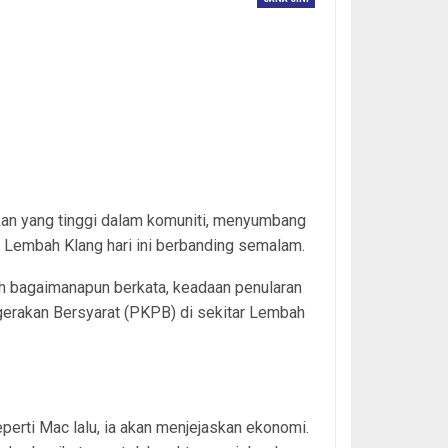
ay to the east coast from two directions near the
take the opportunity to return home to their hometown
ation. Pix by Malay Mail / Hari Anggara.
kan yang tinggi dalam komuniti, menyumbang
 Lembah Klang hari ini berbanding semalam.
ah bagaimanapun berkata, keadaan penularan
gerakan Bersyarat (PKPB) di sekitar Lembah
perti Mac lalu, ia akan menjejaskan ekonomi.