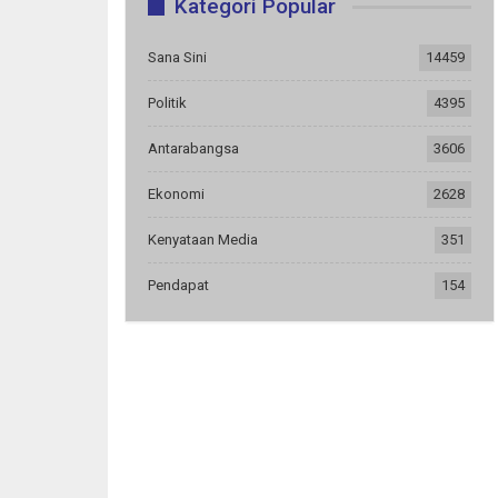
Kategori Popular
Sana Sini
14459
Politik
4395
Antarabangsa
3606
Ekonomi
2628
Kenyataan Media
351
Pendapat
154