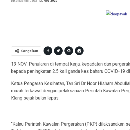
Dikemaskini pada
13, Nov 2020
KUALA LUMPUR , 02/02/2019. Looked at traffic from the LPT Highw
Gombakn Toll Plaza seemed to be under control as residents began to 
in conjunction with the upcoming Chinese New Year Celebr
Kongsikan
13 NOV: Penularan di tempat kerja, kepadatan dan pergera
kepada peningkatan 2.5 kali ganda kes baharu COVID-19 di
Ketua Pengarah Kesihatan, Tan Sri Dr Noor Hisham Abdull
masih terkawal dengan pelaksanaan Perintah Kawalan Per
Klang sejak bulan lepas.
“Kalau Perintah Kawalan Pergerakan (PKP) dilaksanakan se