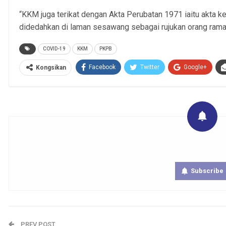
“KKM juga terikat dengan Akta Perubatan 1971 iaitu akta ke
didedahkan di laman sesawang sebagai rujukan orang ramai
COVID-19
KKM
PKPB
Facebook
Twitter
Google+
Kongsikan
Get real time updates directly on you
Subscribe
PREV POST