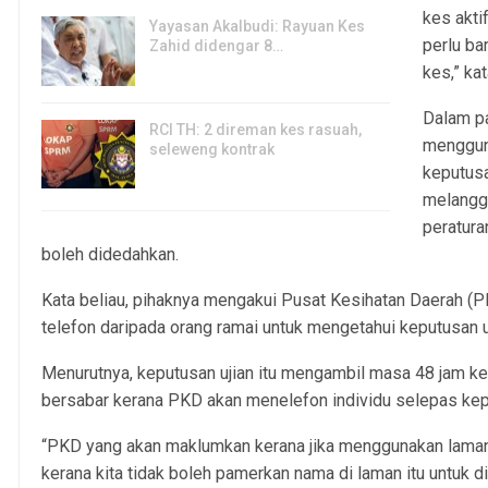
kes akti
Yayasan Akalbudi: Rayuan Kes
perlu ba
Zahid didengar 8…
kes,” ka
5, Aug 2026
Dalam pa
RCI TH: 2 direman kes rasuah,
menggun
seleweng kontrak
keputusa
4, Aug 2026
melangg
peratura
boleh didedahkan.
Kata beliau, pihaknya mengakui Pusat Kesihatan Daerah (P
telefon daripada orang ramai untuk mengetahui keputusan 
Menurutnya, keputusan ujian itu mengambil masa 48 jam ke
bersabar kerana PKD akan menelefon individu selepas kep
“PKD yang akan maklumkan kerana jika menggunakan laman
kerana kita tidak boleh pamerkan nama di laman itu untuk dil