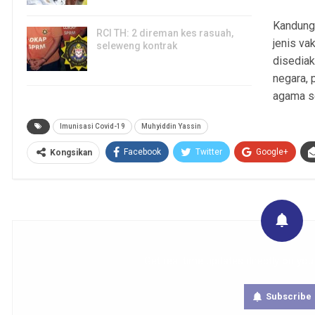
Kandung
RCI TH: 2 direman kes rasuah,
jenis va
seleweng kontrak
disediak
4, Aug 2026
negara, 
agama se
Imunisasi Covid-19
Muhyiddin Yassin
Facebook
Twitter
Google+
Kongsikan
Get real time updates directly on you
Subscribe