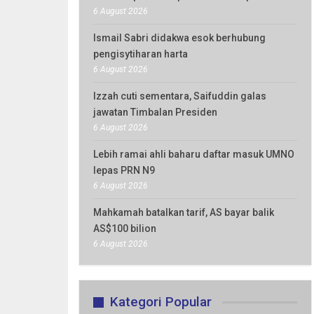
6 August 2026
Ismail Sabri didakwa esok berhubung
pengisytiharan harta
6 August 2026
Izzah cuti sementara, Saifuddin galas
jawatan Timbalan Presiden
6 August 2026
Lebih ramai ahli baharu daftar masuk UMNO
lepas PRN N9
6 August 2026
Mahkamah batalkan tarif, AS bayar balik
AS$100 bilion
6 August 2026
Kategori Popular