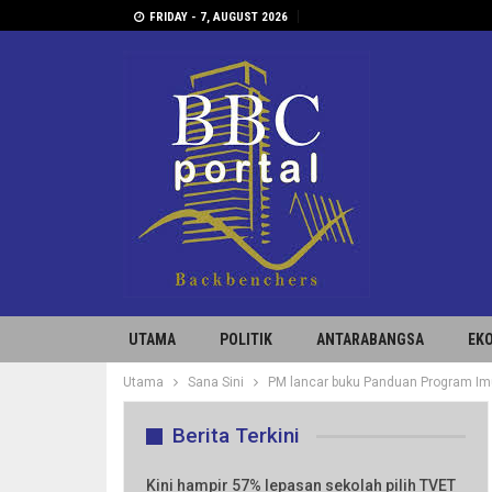
FRIDAY - 7, AUGUST 2026
UTAMA
POLITIK
ANTARABANGSA
EK
Utama
Sana Sini
PM lancar buku Panduan Program Im
Berita Terkini
Kini hampir 57% lepasan sekolah pilih TVET