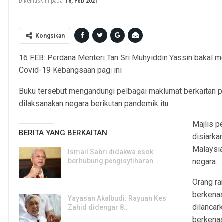
Dikemaskini pada
16, Feb 2021
Kongsikan
16 FEB: Perdana Menteri Tan Sri Muhyiddin Yassin bakal 
Covid-19 Kebangsaan pagi ini
Buku tersebut mengandungi pelbagai maklumat berkaitan p
dilaksanakan negara berikutan pandemik itu.
Majlis p
BERITA YANG BERKAITAN
disiarka
Malaysi
Ismail Sabri didakwa esok
berhubung pengisytiharan…
negara.
6, Aug 2026
Orang r
berkena
Yayasan Akalbudi: Rayuan Kes
dilancar
Zahid didengar 8…
berkena
5, Aug 2026