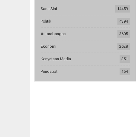
Sana Sini
14459
Politik
4394
Antarabangsa
3605
Ekonomi
2628
Kenyataan Media
351
Pendapat
154