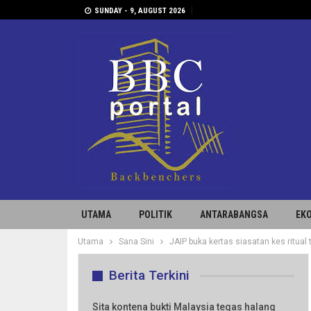
SUNDAY - 9, AUGUST 2026
UTAMA
POLITIK
ANTARABANGSA
EK
Utama
Sana Sini
JAIP buka kertas siasatan kes ritual t
Berita Terkini
Sita kontena bukti Malaysia tegas halang