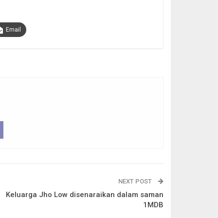
Email
 device, subscribe now.
NEXT POST
Keluarga Jho Low disenaraikan dalam saman
1MDB