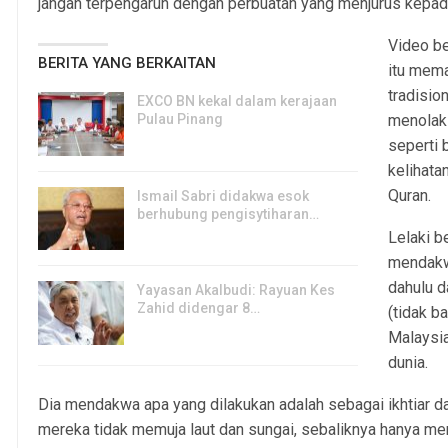
jangan terpengaruh dengan perbuatan yang menjurus kepada
Video be
BERITA YANG BERKAITAN
itu mem
tradisio
EXCO BN kekal dalam kerajaan
Pulau Pinang
menolak
8, Aug 2026
seperti 
kelihata
Quran.
Ismail Sabri didakwa esok
berhubung pengisytiharan…
Lelaki b
6, Aug 2026
mendakw
dahulu 
Yayasan Akalbudi: Rayuan Kes
Zahid didengar 8…
(tidak ba
5, Aug 2026
Malaysia
dunia.
Dia mendakwa apa yang dilakukan adalah sebagai ikhtiar da
mereka tidak memuja laut dan sungai, sebaliknya hanya m