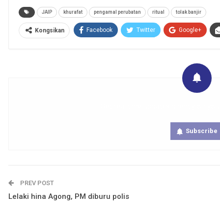
JAIP
khurafat
pengamal perubatan
ritual
tolak banjir
Facebook
Twitter
Google+
Kongsikan
Get real time updates directly on you
Subscribe
PREV POST
Lelaki hina Agong, PM diburu polis