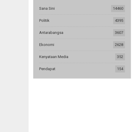
Sana Sini
14460
Politik
4395
Antarabangsa
3607
Ekonomi
2628
Kenyataan Media
352
Pendapat
154