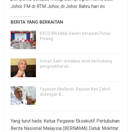
Johor FM di RTM Johor, di Johor Bahru hari ini.
BERITA YANG BERKAITAN
EXCO BN kekal dalam kerajaan Pulau
Pinang
8, Aug 2026
Ismail Sabri didakwa esok berhubung
pengisytiharan…
6, Aug 2026
Yayasan Akalbudi: Rayuan Kes Zahid
didengar 8…
5, Aug 2026
Yang turut hadir, Ketua Pegawai Eksekutif Pertubuhan
Berita Nasional Malaysia (BERNAMA) Datuk Mokhtar