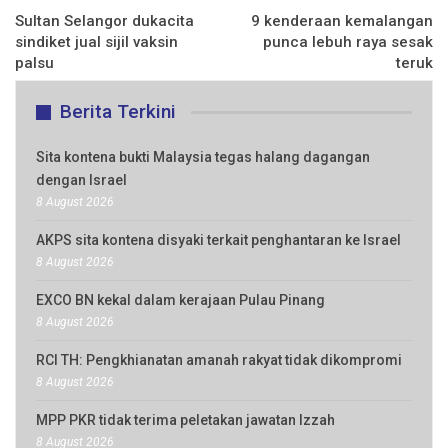
Sultan Selangor dukacita
9 kenderaan kemalangan
sindiket jual sijil vaksin
punca lebuh raya sesak
palsu
teruk
Berita Terkini
Sita kontena bukti Malaysia tegas halang dagangan
dengan Israel
8 August 2026
AKPS sita kontena disyaki terkait penghantaran ke Israel
8 August 2026
EXCO BN kekal dalam kerajaan Pulau Pinang
8 August 2026
RCI TH: Pengkhianatan amanah rakyat tidak dikompromi
8 August 2026
MPP PKR tidak terima peletakan jawatan Izzah
8 August 2026