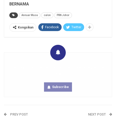
BERNAMA
Annuar Musa
calon
PRN Johor
Facebook
Twitter
Kongsikan
Get real time updates directly on you device, subscribe
now.
Subscribe
PREV POST
NEXT POST