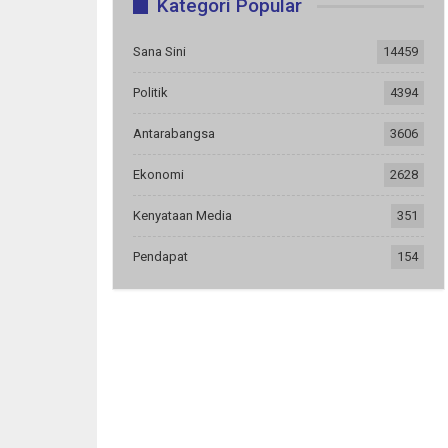
Kategori Popular
Sana Sini
14459
Politik
4394
Antarabangsa
3606
Ekonomi
2628
Kenyataan Media
351
Pendapat
154