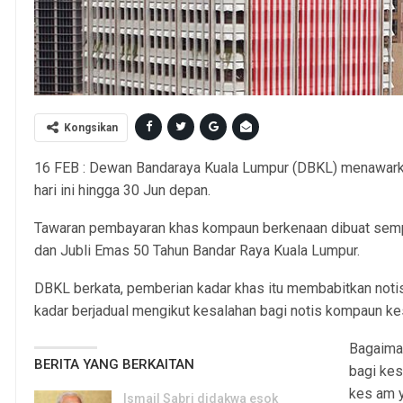
Kongsikan
16 FEB : Dewan Bandaraya Kuala Lumpur (DBKL) menawar
hari ini hingga 30 Jun depan.
Tawaran pembayaran khas kompaun berkenaan dibuat sem
dan Jubli Emas 50 Tahun Bandar Raya Kuala Lumpur.
DBKL berkata, pemberian kadar khas itu membabitkan notis
kadar berjadual mengikut kesalahan bagi notis kompaun ke
Bagaiman
BERITA YANG BERKAITAN
bagi kes
kes am y
Ismail Sabri didakwa esok