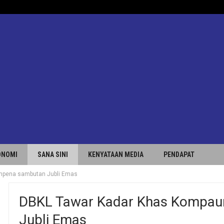
ONOMI
SANA SINI
KENYATAAN MEDIA
PENDAPAT
mpena sambutan Jubli Emas
DBKL Tawar Kadar Khas Kompa
Jubli Emas