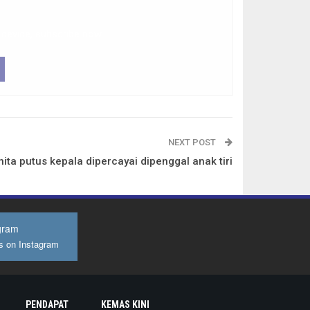
 device, subscribe now.
NEXT POST
ita putus kepala dipercayai dipenggal anak tiri
gram
s on Instagram
PENDAPAT
KEMAS KINI