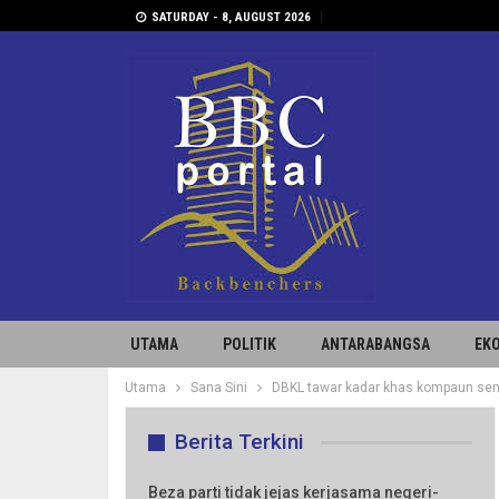
SATURDAY - 8, AUGUST 2026
UTAMA
POLITIK
ANTARABANGSA
EK
Utama
Sana Sini
DBKL tawar kadar khas kompaun se
Berita Terkini
Beza parti tidak jejas kerjasama negeri-