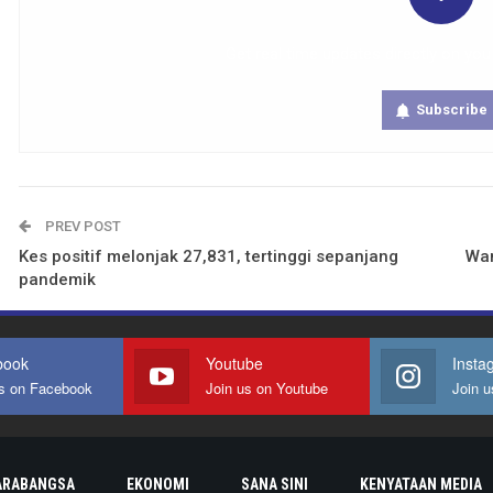
Get real time updates directly on you
Subscribe
PREV POST
Kes positif melonjak 27,831, tertinggi sepanjang
Wan
pandemik
book
Youtube
Insta
us on Facebook
Join us on Youtube
Join u
ARABANGSA
EKONOMI
SANA SINI
KENYATAAN MEDIA