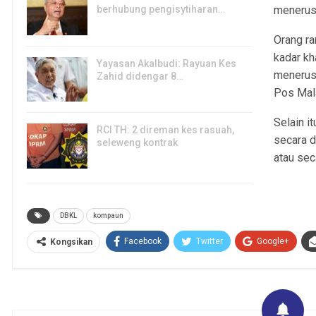
berhubung pengisytiharan…
menerusi
6, Aug 2026
Orang ra
kadar k
Yayasan Akalbudi: Rayuan Kes
menerus
Zahid didengar 8…
Pos Mala
5, Aug 2026
Selain i
RCI TH: 2 direman kes rasuah,
secara d
seleweng kontrak
atau sec
4, Aug 2026
DBKL
kompaun
Facebook
Twitter
Google+
Kongsikan