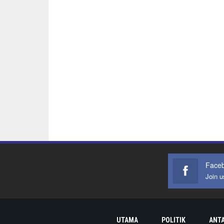
Face
Join 
UTAMA
POLITIK
ANT