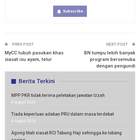
Subscribe
PREV POST
NEXT POST
MyCC tubuh pasukan khas
BN tumpu lebih banyak
siasat isu ayam, telur
program bersemuka
dengan pengundi
Berita Terkini
MPP PKR tidak terima peletakan jawatan Izzah
8 August 2026
Tiada keperluan adakan PRU dalam masa terdekat
8 August 2026
Agong titah siasat RCI Tabung Haji sehingga ke lubang