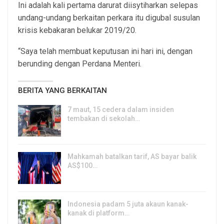
Ini adalah kali pertama darurat diisytiharkan selepas
undang-undang berkaitan perkara itu digubal susulan
krisis kebakaran belukar 2019/20.
“Saya telah membuat keputusan ini hari ini, dengan
berunding dengan Perdana Menteri.
BERITA YANG BERKAITAN
7 maut, 15 cedera dalam insiden
tembakan di sekolah…
7, Aug 2026
Mahkamah batalkan tarif, AS bayar balik
AS$100…
6, Aug 2026
Indonesia padam 5 juta akaun kanak-
kanak di platform…