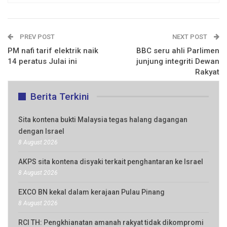
PREV POST
NEXT POST
PM nafi tarif elektrik naik
BBC seru ahli Parlimen
14 peratus Julai ini
junjung integriti Dewan
Rakyat
Berita Terkini
Sita kontena bukti Malaysia tegas halang dagangan
dengan Israel
8 August 2026
AKPS sita kontena disyaki terkait penghantaran ke Israel
8 August 2026
EXCO BN kekal dalam kerajaan Pulau Pinang
8 August 2026
RCI TH: Pengkhianatan amanah rakyat tidak dikompromi