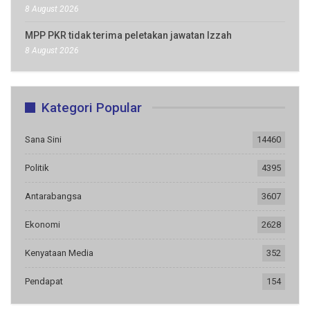
8 August 2026
MPP PKR tidak terima peletakan jawatan Izzah
8 August 2026
Kategori Popular
Sana Sini
14460
Politik
4395
Antarabangsa
3607
Ekonomi
2628
Kenyataan Media
352
Pendapat
154