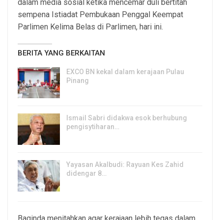
dalam media sosial ketika mencemar duli bertitah
sempena Istiadat Pembukaan Penggal Keempat
Parlimen Kelima Belas di Parlimen, hari ini.
BERITA YANG BERKAITAN
EXCO BN kekal dalam kerajaan Pulau
Pinang
8, Aug 2026
Ismail Sabri didakwa esok berhubung
pengisytiharan…
6, Aug 2026
Yayasan Akalbudi: Rayuan Kes Zahid
didengar 8…
5, Aug 2026
Baginda menitahkan agar kerajaan lebih tegas dalam