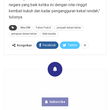
negara yang baik ketika ini dengan nilai ringgit
kembali kukuh dan kadar pengangguran kekal rendah,”
tulisnya.
Akta 588
Fahmi Fadzil
jenayah dalam talian
penipuan dalam talian
titah tuanku
Facebook
Twitter
Kongsikan
Get real time updates directly on you device, subscribe
now.
Subscribe