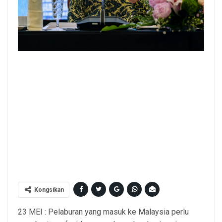
YAB Perdana Menteri, Dato' Seri Anwar Ibrahim semasa Forum
Ilmuwan MADANI Siri 12 di Suruhanjaya Sekuriti Malaysia Kuala
Lumpur. 22 Mei 2026. FATH RIZAL/Pejabat Perdana Menteri. NO
SALES; NO ARCHIVE; RESTRICTED TO EDITORIAL USE ONLY.
NOTE TO EDITORS: This handout videos may only be used for
editorial reporting purposes for the contemporaneous illustration
of events, things or the people in the visual or facts mentioned in
the caption. Reuse of the videos may require further permission.
MANDATORY CREDIT - F
Kongsikan
23 MEI : Pelaburan yang masuk ke Malaysia perlu