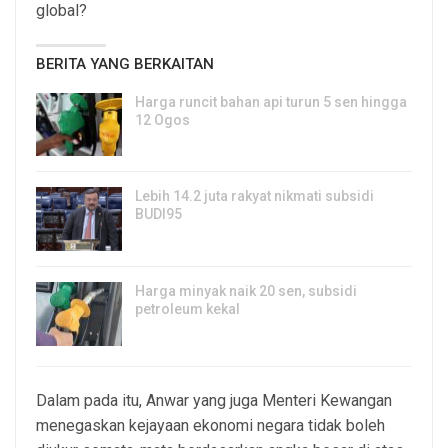
global?
BERITA YANG BERKAITAN
Harga runcit bahan api turun 5 sen hingga
12 Ogos
5, Aug 2026
Lebih 14.2 juta rakyat nikmati subsidi
BUDI95
3, Aug 2026
Harga minyak naik 20 sen, subsidi
petroleum kekal
29, Jul 2026
Dalam pada itu, Anwar yang juga Menteri Kewangan
menegaskan kejayaan ekonomi negara tidak boleh