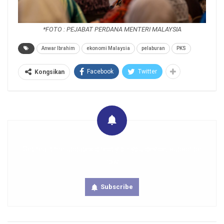
*FOTO : PEJABAT PERDANA MENTERI MALAYSIA
Anwar Ibrahim
ekonomi Malaysia
pelaburan
PKS
Facebook
Twitter
Kongsikan
Get real time updates directly on you device, subscribe
now.
Subscribe