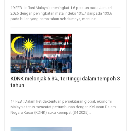
19, Feb 2026
24
0
19 FEB : Inflasi Malaysia meningkat 1.6 peratus pada Januari
2026 dengan peningkatan mata indeks 135.7 daripada 133.6
pada bulan yang sama tahun sebelumnya, menurut
…
KDNK melonjak 6.3%, tertinggi dalam tempoh 3
tahun
14, Feb 2026
34
0
14 FEB : Dalam ketidaktentuan persekitaran global, ekonomi
Malaysia terus mencatat pertumbuhan dengan Keluaran Dalam
Negara Kasar (KDNK) suku keempat (S4 2025)
…