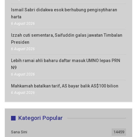
Ismail Sabri didakwa esok berhubung pengisytiharan
harta
6 August 2026
Izzah cuti sementara, Saifuddin galas jawatan Timbalan
Presiden
6 August 2026
Lebih ramai ahli baharu daftar masuk UMNO lepas PRN
N9
6 August 2026
Mahkamah batalkan tarif, AS bayar balik AS$100 bilion
6 August 2026
Kategori Popular
Sana Sini
14459