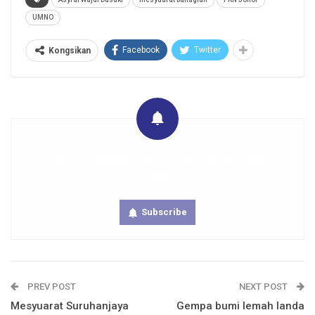
UMNO
Facebook
Twitter
Kongsikan
Get real time updates directly on you device, subscribe
now.
Subscribe
PREV POST
NEXT POST
Mesyuarat Suruhanjaya
Gempa bumi lemah landa