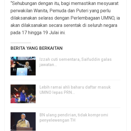
“Sehubungan dengan itu, bagi memastikan mesyuarat
perwakilan Wanita, Pemuda dan Puteri yang perlu
dilaksanakan selaras dengan Perlembagaan UMNO, ia
akan dilaksanakan secara serentak di seluruh negara
pada 17 hingga 19 Julai ini.
BERITA YANG BERKAITAN
Izzah cuti sementara, Saifuddin galas
jawatan…
6, Aug 2026
Lebih ramai ahli baharu daftar masuk
UMNO lepas PRN…
6, Aug 2026
BN ulang pendirian, tidak kompromi
penyelewengan TH
6, Aug 2026