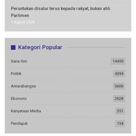
Peruntukan disalur terus kepada rakyat, bukan ahli
Parlimen
7 August 2026
Kategori Popular
Sana Sini
14459
Politik
4394
Antarabangsa
3606
Ekonomi
2628
Kenyataan Media
351
Pendapat
154